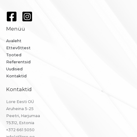
Menüü
Avaleht
Ettevõttest
Tooted
Referentsid
Uudised
Kontaktid
Kontaktid
Lore Eesti OÜ
Aruheina 5-25
Peetri, Harjumaa
75312, Estonia
+372 661 5050
info(at)lore.ee