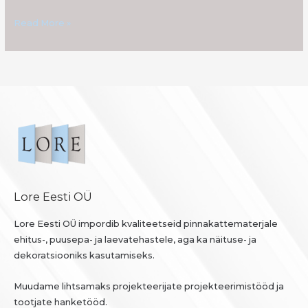
on
Read More »
Lore Eesti OÜ
Lore Eesti OÜ impordib kvaliteetseid pinnakattematerjale
ehitus-, puusepa- ja laevatehastele, aga ka näituse- ja
dekoratsiooniks kasutamiseks.
Muudame lihtsamaks projekteerijate projekteerimistööd ja
tootjate hanketööd.