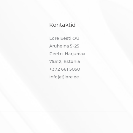
Kontaktid
Lore Eesti OÜ
Aruheina 5-25
Peetri, Harjumaa
75312, Estonia
+372 661 5050
info(at)lore.ee