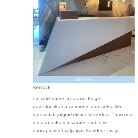
LOE VEEL
Kerrock
Lai valik värve ja suurusi kõige
uuenduslikuma välimuse loomiseks. See
võimaldab julgeid disainilahendusi. Tänu oma
iseloomulikule disainile näeb see
suurepäraselt välja igas keskkonnas ja