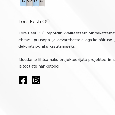
Lore Eesti OÜ
Lore Eesti OÜ impordib kvaliteetseid pinnakattemat
ehitus-, puusepa- ja laevatehastele, aga ka näituse- 
dekoratsiooniks kasutamiseks.
Muudame lihtsamaks projekteerijate projekteerimi
ja tootjate hanketööd.