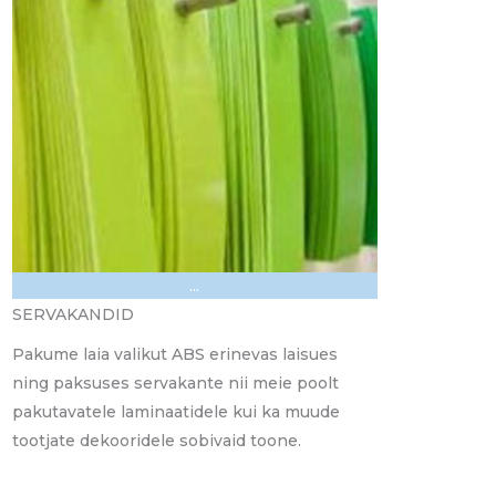
...
SERVAKANDID
Pakume laia valikut ABS erinevas laisues
ning paksuses servakante nii meie poolt
pakutavatele laminaatidele kui ka muude
tootjate dekooridele sobivaid toone.