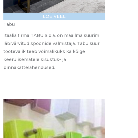
LOE VEEL
Tabu
Itaalia firma TABU S.p.a. on maailma suurim
läbivärvitud spoonide valmistaja. Tabu suur
tootevalik teeb võimalikuks ka kõige
keerulisematele sisustus- ja
pinnakattelahendused.