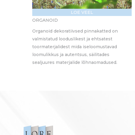
LOE VEEL
ORGANOID
Organoid dekoratiivsed pinnakatted on
valmistatud looduslikest ja ehtsatest
toormaterjalidest mida iseloomustavad
loomulikkus ja autentsus, säilitades
sealjuures materjalide lõhnaomadused.