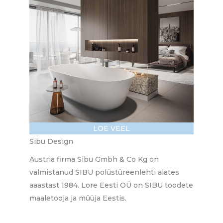
LOE VEEL
Sibu Design
Austria firma Sibu Gmbh & Co Kg on
valmistanud SIBU polüstüreenlehti alates
aaastast 1984. Lore Eesti OÜ on SIBU toodete
maaletooja ja müüja Eestis.