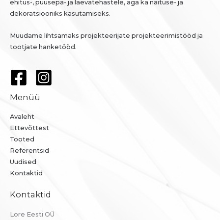
ehitus-, puusepa- ja laevatehastele, aga ka näituse- ja
dekoratsiooniks kasutamiseks.
Muudame lihtsamaks projekteerijate projekteerimistööd ja
tootjate hanketööd.
Menüü
Avaleht
Ettevõttest
Tooted
Referentsid
Uudised
Kontaktid
Kontaktid
Lore Eesti OÜ