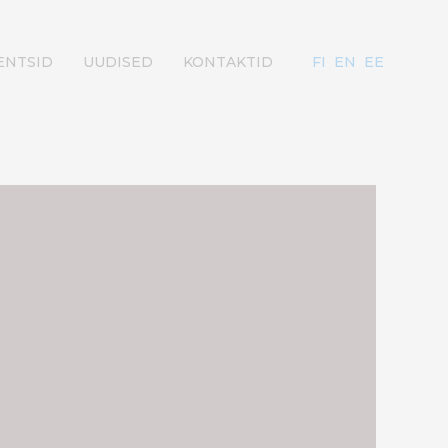
ENTSID
UUDISED
KONTAKTID
FI
EN
EE