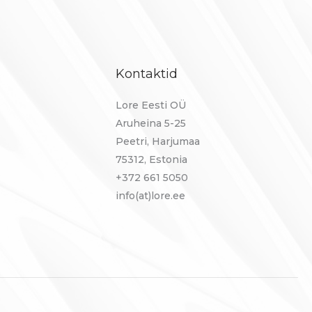
Kontaktid
Lore Eesti OÜ
Aruheina 5-25
Peetri, Harjumaa
75312, Estonia
+372 661 5050
info(at)lore.ee