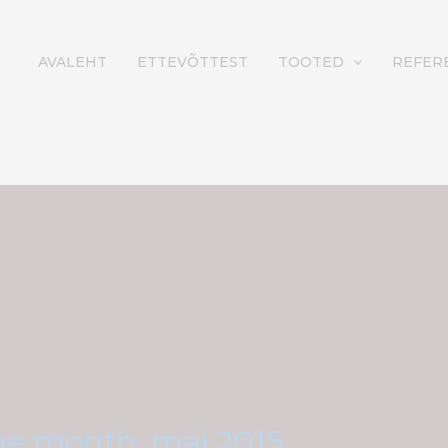
AVALEHT
ETTEVÕTTEST
TOOTED
REFER
the month, mai 2015