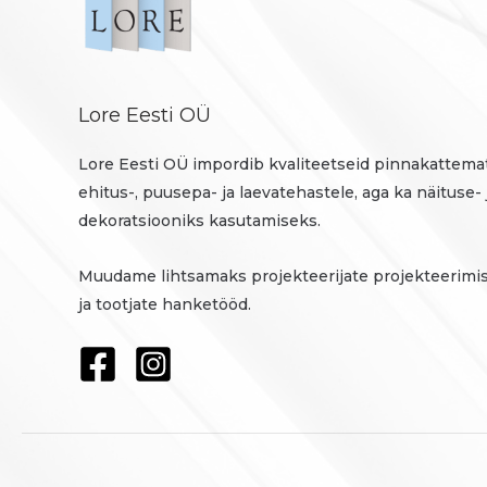
Lore Eesti OÜ
Lore Eesti OÜ impordib kvaliteetseid pinnakattemat
ehitus-, puusepa- ja laevatehastele, aga ka näituse- 
dekoratsiooniks kasutamiseks.
Muudame lihtsamaks projekteerijate projekteerimi
ja tootjate hanketööd.