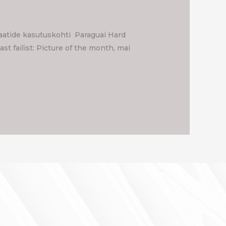
laatide kasutuskohti Paraguai Hard
ast failist: Picture of the month, mai