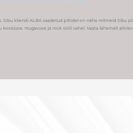
. Sibu kliendi ALBA saadetud piltidel on näha mitmeid Sibu p
u koosluse, mugavuse ja rock stiili vahel. Vaata lähemalt allolev