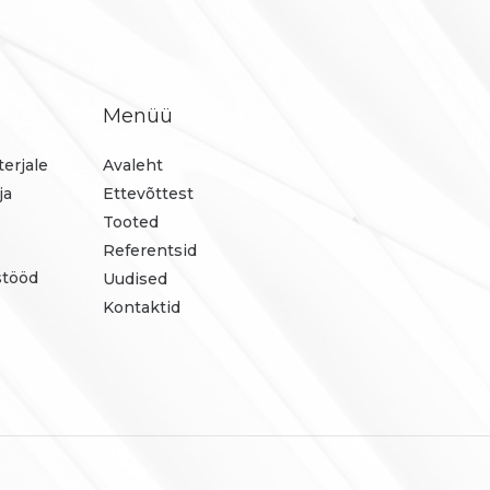
Menüü
erjale
Avaleht
ja
Ettevõttest
Tooted
Referentsid
stööd
Uudised
Kontaktid