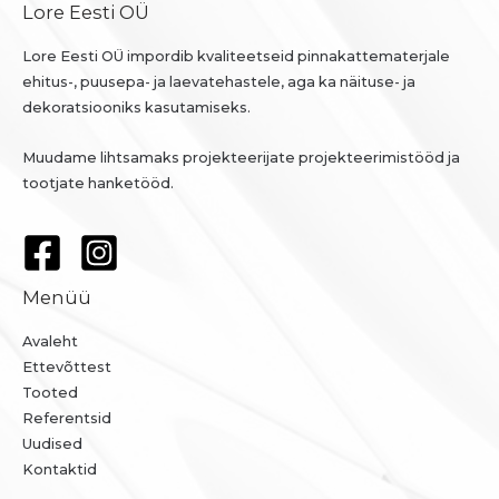
Lore Eesti OÜ
Lore Eesti OÜ impordib kvaliteetseid pinnakattematerjale
ehitus-, puusepa- ja laevatehastele, aga ka näituse- ja
dekoratsiooniks kasutamiseks.
Muudame lihtsamaks projekteerijate projekteerimistööd ja
tootjate hanketööd.
Menüü
Avaleht
Ettevõttest
Tooted
Referentsid
Uudised
Kontaktid