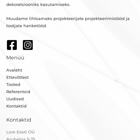
dekoratsiooniks kasutamiseks.
Muudame lihtsamaks projekteerijate projekteerimistööd ja
tootjate hanketööd.
Menüü
Avaleht
Ettevõttest
Tooted
Referentsid
Uudised
Kontaktid
Kontaktid
Lore Eesti OÜ
Aruheina 5-25