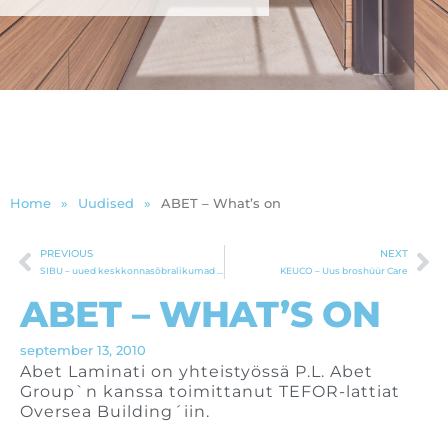
Home
»
Uudised
»
ABET – What’s on
PREVIOUS
NEXT
Prev
Ne
SIBU – uued keskkonnasõbralikumad nahaimitatsioonid
KEUCO – Uus broshüür Care
ABET – WHAT’S ON
september 13, 2010
Abet Laminati on yhteistyössä P.L. Abet
Group`n kanssa toimittanut TEFOR-lattiat
Oversea Building´iin.