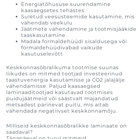
Energiatõhususe suurendamine
kaasaegsetes tehastes
Suletud veesüsteemide kasutamine, mis
vähendab veekulu
Jäätmete vähendamine ja tootmisjääkide
taaskasutamine
Madala formaldehüüdi sisaldusega või
formaldehüüdivabad vaikude
kasutuselevõtt
Keskkonnasõbralikuma tootmise suunas
liikudes on mitmed tootjad investeerinud
taastuvenergia kasutamisse ja CO2 jalajälje
vähendamisse. Paljud kaasaegsed
laminaaditootjad kasutavad tootmises
puidujäätmeid või säästvalt majandatud
metsadest pärinevat puitu, mis aitab
vähendada negatiivset keskkonnamõju.
Milliseid keskkonnasõbralikke laminaate on
saadaval?
Tänapäeval on turul mitmeid