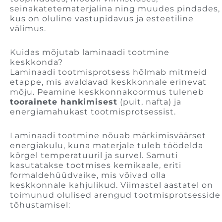
seinakatetematerjalina ning muudes pindades,
kus on oluline vastupidavus ja esteetiline
välimus.
Kuidas mõjutab laminaadi tootmine
keskkonda?
Laminaadi tootmisprotsess hõlmab mitmeid
etappe, mis avaldavad keskkonnale erinevat
mõju. Peamine keskkonnakoormus tuleneb
toorainete hankimisest
(puit, nafta) ja
energiamahukast tootmisprotsessist.
Laminaadi tootmine nõuab märkimisväärset
energiakulu, kuna materjale tuleb töödelda
kõrgel temperatuuril ja survel. Samuti
kasutatakse tootmises kemikaale, eriti
formaldehüüdvaike, mis võivad olla
keskkonnale kahjulikud. Viimastel aastatel on
toimunud olulised arengud tootmisprotsesside
tõhustamisel: