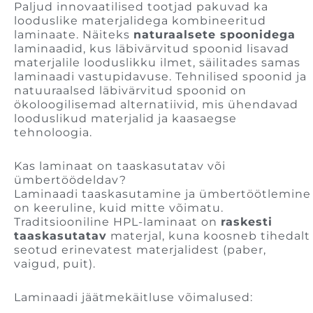
Paljud innovaatilised tootjad pakuvad ka
looduslike materjalidega kombineeritud
laminaate. Näiteks
naturaalsete spoonidega
laminaadid, kus läbivärvitud spoonid lisavad
materjalile looduslikku ilmet, säilitades samas
laminaadi vastupidavuse. Tehnilised spoonid ja
natuuraalsed läbivärvitud spoonid on
ökoloogilisemad alternatiivid, mis ühendavad
looduslikud materjalid ja kaasaegse
tehnoloogia.
Kas laminaat on taaskasutatav või
ümbertöödeldav?
Laminaadi taaskasutamine ja ümbertöötlemine
on keeruline, kuid mitte võimatu.
Traditsiooniline HPL-laminaat on
raskesti
taaskasutatav
materjal, kuna koosneb tihedalt
seotud erinevatest materjalidest (paber,
vaigud, puit).
Laminaadi jäätmekäitluse võimalused: