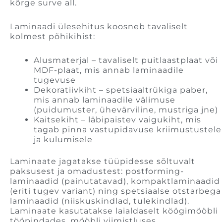
kõrge surve all.
Laminaadi ülesehitus koosneb tavaliselt
kolmest põhikihist:
Alusmaterjal – tavaliselt puitlaastplaat või
MDF-plaat, mis annab laminaadile
tugevuse
Dekoratiivkiht – spetsiaaltrükiga paber,
mis annab laminaadile välimuse
(puidumuster, ühevärviline, mustriga jne)
Kaitsekiht – läbipaistev vaigukiht, mis
tagab pinna vastupidavuse kriimustustele
ja kulumisele
Laminaate jagatakse tüüpidesse sõltuvalt
paksusest ja omadustest: postforming-
laminaadid (painutatavad), kompaktlaminaadid
(eriti tugev variant) ning spetsiaalse otstarbega
laminaadid (niiskuskindlad, tulekindlad).
Laminaate kasutatakse laialdaselt köögimööbli
tööpindades, mööbli viimistluses,