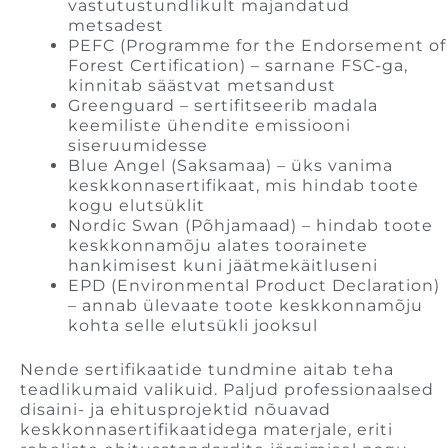
vastutustundlikult majandatud
metsadest
PEFC (Programme for the Endorsement of
Forest Certification) – sarnane FSC-ga,
kinnitab säästvat metsandust
Greenguard – sertifitseerib madala
keemiliste ühendite emissiooni
siseruumidesse
Blue Angel (Saksamaa) – üks vanima
keskkonnasertifikaat, mis hindab toote
kogu elutsüklit
Nordic Swan (Põhjamaad) – hindab toote
keskkonnamõju alates toorainete
hankimisest kuni jäätmekäitluseni
EPD (Environmental Product Declaration)
– annab ülevaate toote keskkonnamõju
kohta selle elutsükli jooksul
Nende sertifikaatide tundmine aitab teha
teadlikumaid valikuid. Paljud professionaalsed
disaini- ja ehitusprojektid nõuavad
keskkonnasertifikaatidega materjale, eriti