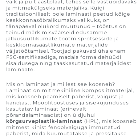
vaik ja puitlaastplaat, tehes selle vastupidavaks
ja mitmekülgseks materjaliks. Kuigi
traditsiooniliselt pole laminaati peetud kõige
keskkonnasõbralikumaks valikuks, on
tänapäeval olukord muutunud – tööstus on
teinud märkimisväärseid edusamme
jätkusuutlikumate tootmisprotsesside ja
keskkonnasäästlikumate materjalide
väljatöötamisel. Tootjad pakuvad üha enam
FSC-sertifikaadiga, madala formaldehüüdi
sisaldusega ning taaskasutatud materjalidest
laminaate.
Mis on laminaat ja millest see koosneb?
Laminaat on mitmekihiline komposiitmaterjal,
mis koosneb peamiselt paberist, vaigust ja
kandjast. Mööblitööstuses ja sisekujunduses
kasutatav laminaat (erinevalt
põrandalaminaadist) on üldjuhul
kõrgsurveplastik-laminaat
(HPL), mis koosneb
mitmest kihist fenoolvaiguga immutatud
paberist, mida kuumutatakse ja pressitakse