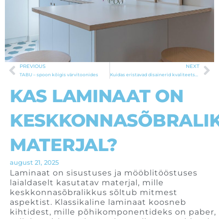
PREVIOUS
NEXT
Prev
Ne
TABU – spoon kõigis värvitoonides
Kuidas eristavad disainerid kvaliteetset laminaati keskmisest?
KAS LAMINAAT ON
KESKKONNASÕBRALI
MATERJAL?
august 21, 2025
Laminaat on sisustuses ja mööblitööstuses
laialdaselt kasutatav materjal, mille
keskkonnasõbralikkus sõltub mitmest
aspektist. Klassikaline laminaat koosneb
kihtidest, mille põhikomponentideks on paber,