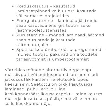
Korduskasutus – kasutatud
laminaatpinnad võib uuesti kasutada
väiksemates projektides
Energiatootmine – laminaadijäätmeid
saab kasutada energia tootmiseks
jäätmepõletustehastes
Purustamine – mõned laminaadijäätmed
saab purustada ja kasutada
täitematerjalina
Spetsiaalsed ümbertöötlusprogrammid –
mõned tootjad pakuvad oma toodete
tagasivõtmist ja ümbertöötlemist
Võrreldes mõnede alternatiividega, nagu
massiivpuit või puiduspoonid, on laminaadi
jätkusuutlik käitlemine elutsükli lõpus
keerulisem. Seetõttu on pikk kasutusiga
laminaadi puhul eriti oluline
keskkonnasäästlikkuse aspekt – mida kauem
materjal kasutuses püsib, seda väiksem on
selle keskkonnamõju.