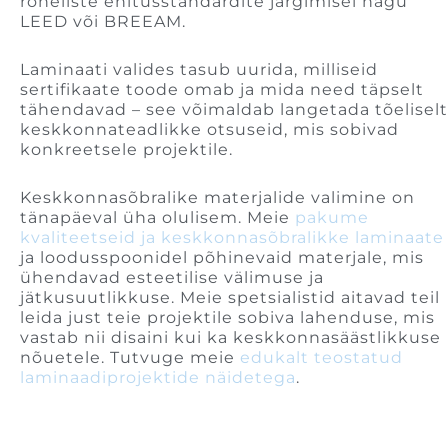
roheliste ehitusstandardite järgimisel nagu
LEED või BREEAM.
Laminaati valides tasub uurida, milliseid
sertifikaate toode omab ja mida need täpselt
tähendavad – see võimaldab langetada tõeliselt
keskkonnateadlikke otsuseid, mis sobivad
konkreetsele projektile.
Keskkonnasõbralike materjalide valimine on
tänapäeval üha olulisem. Meie
pakume
kvaliteetseid ja keskkonnasõbralikke laminaate
ja loodusspoonidel põhinevaid materjale, mis
ühendavad esteetilise välimuse ja
jätkusuutlikkuse. Meie spetsialistid aitavad teil
leida just teie projektile sobiva lahenduse, mis
vastab nii disaini kui ka keskkonnasäästlikkuse
nõuetele. Tutvuge meie
edukalt teostatud
laminaadiprojektide näidetega
.