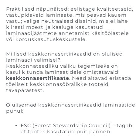
Praktilised näpunäited: eelistage kvaliteetseid,
vastupidavaid laminaate, mis peavad kauem
vastu; valige neutraalsed disainid, mis ei lähe
kiiresti moest; ja kaaluge kasutatud
laminaadijäätmete annetamist käsitöölastele
või korduskasutuskeskustele.
Millised keskkonnasertifikaadid on olulised
laminaadi valimisel?
Keskkonnateadliku valiku tegemiseks on
kasulik tunda laminaatidele omistatavaid
keskkonnasertifikaate
. Need aitavad eristada
tõeliselt keskkonnasõbralikke tooteid
tavapärastest.
Olulisemad keskkonnasertifikaadid laminaatide
puhul:
FSC (Forest Stewardship Council) – tagab,
et tootes kasutatud puit pärineb