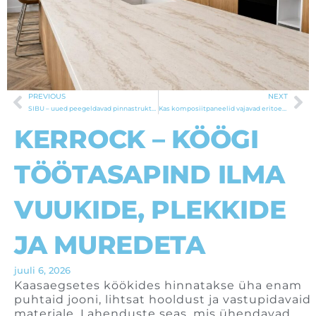
PREVIOUS
NEXT
Prev
Ne
SIBU – uued peegeldavad pinnastruktuurid
Kas komposiitpaneelid vajavad eritoetust fassaadil?
KERROCK – KÖÖGI
TÖÖTASAPIND ILMA
VUUKIDE, PLEKKIDE
JA MUREDETA
juuli 6, 2026
Kaasaegsetes köökides hinnatakse üha enam
puhtaid jooni, lihtsat hooldust ja vastupidavaid
materjale. Lahenduste seas, mis ühendavad