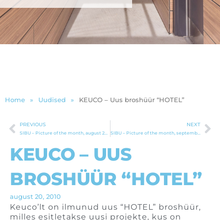
Home
»
Uudised
»
KEUCO – Uus broshüür “HOTEL”
PREVIOUS
NEXT
Prev
Ne
SIBU – Picture of the month, august 2010
SIBU – Picture of the month, september 2010
KEUCO – UUS
BROSHÜÜR “HOTEL”
august 20, 2010
Keuco’lt on ilmunud uus “HOTEL” broshüür,
milles esitletakse uusi projekte, kus on