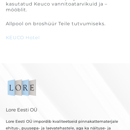
kasutatud Keuco vannitoatarvikuid ja –
mööblit.
Allpool on broshüür Teile tutvumiseks.
KEUCO Hotel
Lore Eesti OÜ
Lore Eesti OÜ impordib kvaliteetseid pinnakattematerjale
ehitus-, puusepa- ja laevatehastele, aga ka näituse- ja