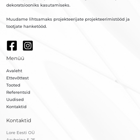
dekoratsiooniks kasutamiseks.
Muudame lihtsamaks projekteerijate projekteerimistööd ja
tootjate hanketööd.
Menüü
Avaleht
Ettevõttest
Tooted
Referentsid
Uudised
Kontaktid
Kontaktid
Lore Eesti OÜ
Aruheina 5-25