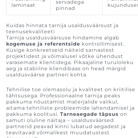
servadega
laminaat
kujunduse
pinnad
Kuidas hinnata tarnija usaldusväärsust ja
teenusekvaliteeti
Tarnija usaldusväärsuse hindamine algab
kogemuse ja referentside
kontrollimisest.
Küsige konkreetseid näiteid sarnastest
projektidest ja võimalusel võtke ühendust
varasemate klientidega. Pikaajaline turuloleku
aeg ja stabiilne kliendibaas on head märgid
usaldusväärse partneri kohta.
Tehnilise toe olemasolu ja kvaliteet on kriitilise
tähtsusega. Professionaalne tarnija peaks
pakkuma nõustamist materjalide valikul,
aitama tehniliste probleemide lahendamisel ja
pakkuma koolitusi.
Tarneaegade täpsus
on
samuti oluline näitaja – usaldusväärsed
partnerid peavad kinni lubatud aegadest ja
teavitavad võimalikest muudatustest