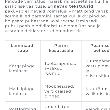
Pindade viimistlus määrab nii esteetilise kui ka
praktilise väärtuse.
Erinevad tekstuurid
pakuvad erinevaid võimalusi – matt pind varjab
sõrmejäljed paremini, samas kui läikiv pind on
hõlpsam puhastada. Kvaliteetse laminaadi
puhul peab pindviimistlus olema ühtlane ja
vastama deklareeritud omadustele.
Laminaadi
Parim
Peamise
tüüp
kasutusala
eelised
Suurepära
Töötasapinnad,
Kõrgepinge
vastupida
avalikud
laminaat
ja
ruumid
niiskuskin
Mööbliesised,
Madalpinge
Kulutõhus, 
vertikaalsed
laminaat
valik disai
pinnad
Ümardatud
Postforming
Paindlikku