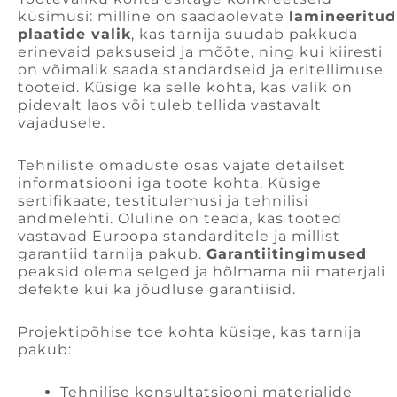
küsimusi: milline on saadaolevate
lamineeritud
plaatide valik
, kas tarnija suudab pakkuda
erinevaid paksuseid ja mõõte, ning kui kiiresti
on võimalik saada standardseid ja eritellimuse
tooteid. Küsige ka selle kohta, kas valik on
pidevalt laos või tuleb tellida vastavalt
vajadusele.
Tehniliste omaduste osas vajate detailset
informatsiooni iga toote kohta. Küsige
sertifikaate, testitulemusi ja tehnilisi
andmelehti. Oluline on teada, kas tooted
vastavad Euroopa standarditele ja millist
garantiid tarnija pakub.
Garantiitingimused
peaksid olema selged ja hõlmama nii materjali
defekte kui ka jõudluse garantiisid.
Projektipõhise toe kohta küsige, kas tarnija
pakub:
Tehnilise konsultatsiooni materjalide