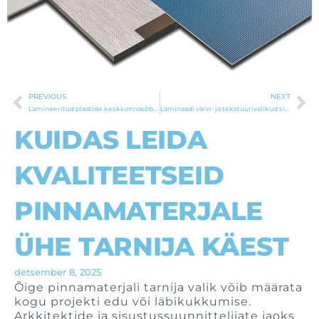
PREVIOUS
NEXT
Prev
Ne
Lamineeritud plaatide keskkonnasõbralikkus ja säästvad valikud
Laminaadi värvi- ja tekstuurivalikud sisekujunduses
KUIDAS LEIDA
KVALITEETSEID
PINNAMATERJALE
ÜHE TARNIJA KÄEST
detsember 8, 2025
Õige pinnamaterjali tarnija valik võib määrata
kogu projekti edu või läbikukkumise.
Arkkitektide ja sisustussuunnittelijate jaoks