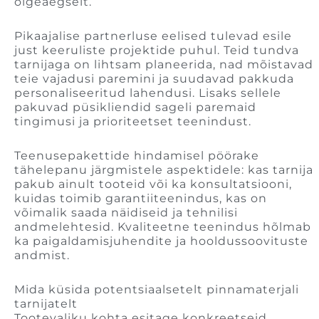
õigeaegselt.
Pikaajalise partnerluse eelised tulevad esile
just keeruliste projektide puhul. Teid tundva
tarnijaga on lihtsam planeerida, nad mõistavad
teie vajadusi paremini ja suudavad pakkuda
personaliseeritud lahendusi. Lisaks sellele
pakuvad püsikliendid sageli paremaid
tingimusi ja prioriteetset teenindust.
Teenusepakettide hindamisel pöörake
tähelepanu järgmistele aspektidele: kas tarnija
pakub ainult tooteid või ka konsultatsiooni,
kuidas toimib garantiiteenindus, kas on
võimalik saada näidiseid ja tehnilisi
andmelehtesid. Kvaliteetne teenindus hõlmab
ka paigaldamisjuhendite ja hooldussoovituste
andmist.
Mida küsida potentsiaalsetelt pinnamaterjali
tarnijatelt
Tootevaliku kohta esitage konkreetseid