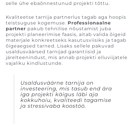
selle ühe ebaõnnestunud projekti tõttu.
Kvaliteetse tarnija partnerlus tagab aga hoopis
teistsuguse kogemuse.
Professionaalne
partner
pakub tehnilise nõustamist juba
projekti planeerimise faasis, aitab valida õigeid
materjale konkreetseks kasutusviisiks ja tagab
õigeaegsed tarned. Lisaks sellele pakuvad
usaldusväärsed tarnijad garantiisid ja
järelteenindust, mis annab projekti elluviijatele
vajaliku kindlustunde.
Usaldusväärne tarnija on
investeering, mis tasub end ära
iga projekti käigus läbi aja
kokkuhoiu, kvaliteedi tagamise
ja stressivaba koostöö.