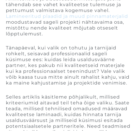
tähendab see vahet kvaliteetse tulemuse ja
pettumust valmistava kogemuse vahel.
Lamineeritud plaadid ja muud pinnamaterjalid
moodustavad sageli projekti nähtavaima osa,
mistõttu nende kvaliteet mõjutab otseselt
lõpptulemust.
Tänapäeval, kui valik on tohutu ja tarnijaid
rohkelt, seisavad professionaalid sageli
küsimuse ees: kuidas leida usaldusväärne
partner, kes pakub nii kvaliteetseid materjale
kui ka professionaalset teenindust? Vale valik
võib kaasa tuua mitte ainult rahalist kahju, vaid
ka maine kahjustamise ja projektide venimise.
Selles artiklis käsitleme põhjalikult, millised
kriteeriumid aitavad teil teha õige valiku. Saate
teada, millised tehnilised omadused määravad
kvaliteetse laminaadi, kuidas hinnata tarnija
usaldusväärsust ja milliseid küsimusi esitada
potentsiaalsetele partneritele. Need teadmised