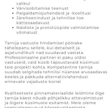
valikul
Värvisobitamise teenust
Paigaldamisjuhendeid ja -koolitusi
Järelteenindust ja tehnilise toe
kättesaadavust
Näidiste ja prototüüpide valmistamise
võimalust
Tarnija vastuste hindamisel pöörake
tähelepanu sellele, kui detailselt ja
asjatundlikult nad suudavad vastata.
Professionaalne partner ei paku üldisi
vastuseid, vaid küsib täpsustavaid küsimusi
teie projekti kohta. Kompetentne tarnija
suudab selgitada tehnilisi nüansse arusaadavas
keeles ja pakkuda alternatiivlahendusi
erinevate vajaduste korral.
Kvaliteetsete pinnamateriaalide leidmine õige
tarnija käest nõuab põhjalikku ettevalmistust
ja õigete küsimuste esitamist. Meie oleme
spetsialiseerunud kõrgekvaliteetsete