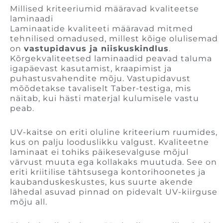
Millised kriteeriumid määravad kvaliteetse
laminaadi
Laminaatide kvaliteeti määravad mitmed
tehnilised omadused, millest kõige olulisemad
on
vastupidavus ja niiskuskindlus
.
Kõrgekvaliteetsed laminaadid peavad taluma
igapäevast kasutamist, kraapimist ja
puhastusvahendite mõju. Vastupidavust
mõõdetakse tavaliselt Taber-testiga, mis
näitab, kui hästi materjal kulumisele vastu
peab.
UV-kaitse on eriti oluline kriteerium ruumides,
kus on palju looduslikku valgust. Kvaliteetne
laminaat ei tohiks päikesevalguse mõjul
värvust muuta ega kollakaks muutuda. See on
eriti kriitilise tähtsusega kontorihoonetes ja
kaubanduskeskustes, kus suurte akende
lähedal asuvad pinnad on pidevalt UV-kiirguse
mõju all.