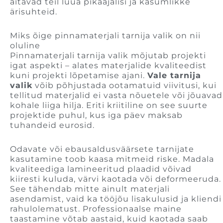
aitavad teil luua pikaajalisi ja kasumlikke
ärisuhteid.
Miks õige pinnamaterjali tarnija valik on nii
oluline
Pinnamaterjali tarnija valik mõjutab projekti
igat aspekti – alates materjalide kvaliteedist
kuni projekti lõpetamise ajani.
Vale tarnija
valik
võib põhjustada ootamatuid viivitusi, kui
tellitud materjalid ei vasta nõuetele või jõuavad
kohale liiga hilja. Eriti kriitiline on see suurte
projektide puhul, kus iga päev maksab
tuhandeid eurosid.
Odavate või ebausaldusväärsete tarnijate
kasutamine toob kaasa mitmeid riske. Madala
kvaliteediga lamineeritud plaadid võivad
kiiresti kuluda, värvi kaotada või deformeeruda.
See tähendab mitte ainult materjali
asendamist, vaid ka tööjõu lisakulusid ja kliendi
rahulolematust. Professionaalse maine
taastamine võtab aastaid, kuid kaotada saab