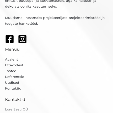
ehitus-, puusepa- ja laevatehastele, aga ka näituse- ja
dekoratsiooniks kasutamiseks.
Muudame lihtsamaks projekteerijate projekteerimistööd ja
tootjate hanketööd.
Menüü
Avaleht
Ettevõttest
Tooted
Referentsid
Uudised
Kontaktid
Kontaktid
Lore Eesti OÜ