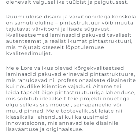
olenevalt valgusallika tüübist ja paigutusest.
Ruumi üldise disaini ja värvitoonidega kooskõla
on samuti oluline – pintastruktuur võib muuta
tajutavat värvitooni ja lisada sügavust.
Kvaliteetsemad laminaadid pakuvad tavaliselt
autentsemat ja realistlikumat pintastruktuuri,
mis mõjutab otseselt lõpptulemuse
kvaliteedimuljet.
Meie Lore valikus olevad kõrgekvaliteetsed
laminaadid pakuvad erinevaid pintastruktuure,
mis rahuldavad nii professionaalsete disainerite
kui nõudlike klientide vajadusi. Aitame teil
leida täpselt õige pintastruktuuriga lahenduse,
mis sobitub ideaalselt teie projekti nõuetega –
olgu selleks siis mööbel, seinapaneelid või
muud pinnad. Meie tootevalikust leiate nii
klassikalisi lahendusi kui ka uusimaid
innovatsioone, mis annavad teie disainile
lisaväärtuse ja originaalsuse.