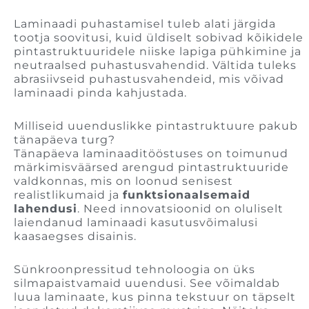
Laminaadi puhastamisel tuleb alati järgida
tootja soovitusi, kuid üldiselt sobivad kõikidele
pintastruktuuridele niiske lapiga pühkimine ja
neutraalsed puhastusvahendid. Vältida tuleks
abrasiivseid puhastusvahendeid, mis võivad
laminaadi pinda kahjustada.
Milliseid uuenduslikke pintastruktuure pakub
tänapäeva turg?
Tänapäeva laminaaditööstuses on toimunud
märkimisväärsed arengud pintastruktuuride
valdkonnas, mis on loonud senisest
realistlikumaid ja
funktsionaalsemaid
lahendusi
. Need innovatsioonid on oluliselt
laiendanud laminaadi kasutusvõimalusi
kaasaegses disainis.
Sünkroonpressitud tehnoloogia on üks
silmapaistvamaid uuendusi. See võimaldab
luua laminaate, kus pinna tekstuur on täpselt