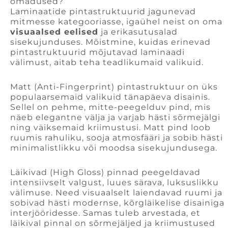
omadused?
Laminaatide pintastruktuurid jagunevad
mitmesse kategooriasse, igaühel neist on oma
visuaalsed eelised
ja erikasutusalad
sisekujunduses. Mõistmine, kuidas erinevad
pintastruktuurid mõjutavad laminaadi
välimust, aitab teha teadlikumaid valikuid.
Matt (Anti-Fingerprint) pintastruktuur on üks
populaarsemaid valikuid tänapäeva disainis.
Sellel on pehme, mitte-peegelduv pind, mis
näeb elegantne välja ja varjab hästi sõrmejälgi
ning väiksemaid kriimustusi. Matt pind loob
ruumis rahuliku, sooja atmosfääri ja sobib hästi
minimalistlikku või moodsa sisekujundusega.
Läikivad (High Gloss) pinnad peegeldavad
intensiivselt valgust, luues särava, luksuslikku
välimuse. Need visuaalselt laiendavad ruumi ja
sobivad hästi modernse, kõrgläikelise disainiga
interjööridesse. Samas tuleb arvestada, et
läikival pinnal on sõrmejäljed ja kriimustused