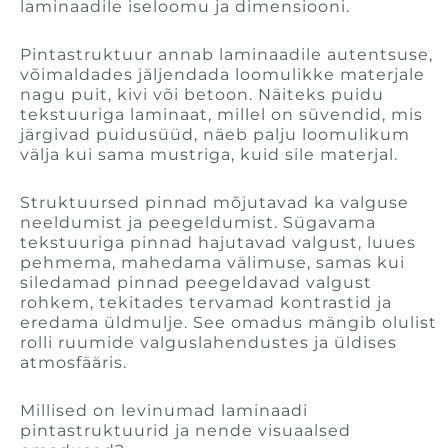
laminaadile iseloomu ja dimensiooni.
Pintastruktuur annab laminaadile autentsuse,
võimaldades jäljendada loomulikke materjale
nagu puit, kivi või betoon. Näiteks puidu
tekstuuriga laminaat, millel on süvendid, mis
järgivad puidusüüd, näeb palju loomulikum
välja kui sama mustriga, kuid sile materjal.
Struktuursed pinnad mõjutavad ka valguse
neeldumist ja peegeldumist. Sügavama
tekstuuriga pinnad hajutavad valgust, luues
pehmema, mahedama välimuse, samas kui
siledamad pinnad peegeldavad valgust
rohkem, tekitades tervamad kontrastid ja
eredama üldmulje. See omadus mängib olulist
rolli ruumide valguslahendustes ja üldises
atmosfääris.
Millised on levinumad laminaadi
pintastruktuurid ja nende visuaalsed