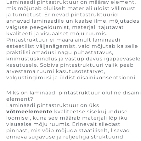
Laminaadi pintastruktuur on määrav element,
mis mõjutab oluliselt materjali üldist välimust
ja tunnetust. Erinevad pintastruktuurid
annavad laminaadile unikaalse ilme, mõjutades
valguse peegeldumist, materjali tajutavat
kvaliteeti ja visuaalset mõju ruumis.
Pintastruktuur ei määra ainult laminaadi
esteetilist väljanägemist, vaid mõjutab ka selle
praktilisi omadusi nagu puhastatavus,
kriimustuskindlus ja vastupidavus igapäevasele
kasutusele. Sobiva pintastruktuuri valik peab
arvestama ruumi kasutusotstarvet,
valgustingimusi ja üldist disainikonseptsiooni.
Miks on laminaadi pintastruktuur oluline disaini
element?
Laminaadi pintastruktuur on üks
võtmeelemente
kvaliteetse sisekujunduse
loomisel, kuna see määrab materjali lõpliku
visuaalse mõju ruumis. Erinevalt siledast
pinnast, mis võib mõjuda staatiliselt, lisavad
erineva sügavuse ja reljeefiga struktuurid