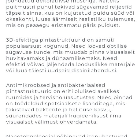
joondatud dekoratiivse mustriga. Näiteks
puitmustri puhul tekivad sügavamad reljeefid
täpselt sinna, kus on kujutatud puidu süüd või
oksakohti, luues äärmiselt realistliku tulemuse,
mis on peaaegu eristamatu päris puidust.
3D-efektiga pintastruktuurid on samuti
populaarsust kogunud. Need loovad optilise
sügavuse tunde, mis muudab pinna visuaalselt
huvitavamaks ja dünaamilisemaks. Need
efektid võivad jäljendada looduslikke materjale
või luua täiesti uudseid disainilahendusi.
Antimikroobsed ja antibakteriaalsed
pintastruktuurid on eriti olulised avalikes
ruumides ja tervishoiuasutustes. Need pinnad
on töödeldud spetsiaalsete lisanditega, mis
takistavad bakterite ja hallituse kasvu,
suurendades materjali hügieenilisust ilma
visuaalset välimust ohverdamata.
Nanotehnoloogial põhinevad isepuhastuvad