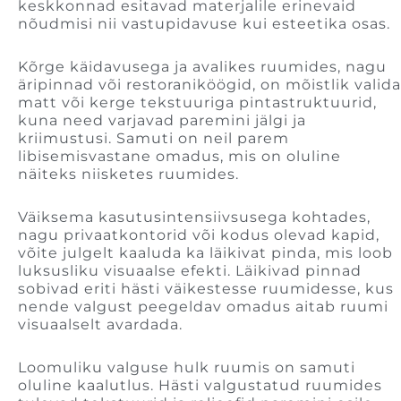
keskkonnad esitavad materjalile erinevaid
nõudmisi nii vastupidavuse kui esteetika osas.
Kõrge käidavusega ja avalikes ruumides, nagu
äripinnad või restoraniköögid, on mõistlik valida
matt või kerge tekstuuriga pintastruktuurid,
kuna need varjavad paremini jälgi ja
kriimustusi. Samuti on neil parem
libisemisvastane omadus, mis on oluline
näiteks niisketes ruumides.
Väiksema kasutusintensiivsusega kohtades,
nagu privaatkontorid või kodus olevad kapid,
võite julgelt kaaluda ka läikivat pinda, mis loob
luksusliku visuaalse efekti. Läikivad pinnad
sobivad eriti hästi väikestesse ruumidesse, kus
nende valgust peegeldav omadus aitab ruumi
visuaalselt avardada.
Loomuliku valguse hulk ruumis on samuti
oluline kaalutlus. Hästi valgustatud ruumides