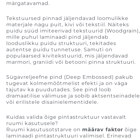
märgatavamad.
Tekstuursed pinnad jäljendavad loomulikke
materjale nagu puit, kivi või tekstiil. Näiteks
puidu süüd imiteerivad tekstuurid (Woodgrain),
mille puhul laminaadi pind jäljendab
looduslikku puidu struktuuri, tekitades
autentse puidu tunnetuse. Samuti on
populaarsed kivitekstuurid, mis jäljendavad
marmori, graniidi või betooni pinna struktuuri.
Sügavreljeefne pind (Deep Embossed) pakub
tugevat kolmemõõtmelist efekti ja on väga
tajutav ka puudutades. See pind loob
dramaatilise välimuse ja sobib aktsentseinadele
või erilistele disainielementidele.
Kuidas valida õige pintastruktuur vastavalt
ruumi kasutusele?
Ruumi kasutusotstarve on
määrav faktor
õige
laminaadi pintastruktuuri valimisel. Erinevad