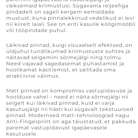
väiksemaid kriimustusi. Sügavama reljeefiga
pindadelt on sageli kergem eemaldada
mustust, kuna pinnalekkinud vedelikud ei levi
nii kiirelt laiali. See on eriti kasulik köögimööbli
või tööpindade puhul.
Läikivad pinnad, kuigi visuaalselt efektsed, on
üldjuhul tundlikumad kriimustuste suhtes ja
näitavad selgemini sõrmejälgi ning tolmu.
Need vajavad sagedasemat puhastamist ja
hoolikamat käsitlemist, et säilitada oma
atraktiivne välimus.
Matt pinnad on kompromiss vastupidavuse ja
hoolduse vahel – need ei näita sõrmejälgi nii
selgelt kui läikivad pinnad, kuid ei varja
kasutusjälgi nii hästi kui sügavalt tekstuursed
pinnad. Modernsed matt-tehnoloogiad nagu
Anti-Fingerprint on aga täiustatud, et pakkuda
paremat vastupidavust igapäevasele
kasutusele.