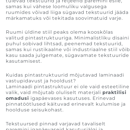
tulevad tekstuurid ja reljeefid paremini esile,
samas kui vähese loomuliku valgusega
ruumides võivad liiga sügavad tekstuurid jääda
märkamatuks või tekitada soovimatuid varje.
Ruumi üldine stiil peaks olema kooskõlas
valitud pintastruktuuriga. Minimalistliku disaini
puhul sobivad lihtsad, peenemad tekstuurid,
samas kui rustikaalne või industriaalne stiil võib
kasu saada julgemate, sügavamate tekstuuride
kasutamisest.
Kuidas pintastruktuurid mõjutavad laminaadi
vastupidavust ja hooldust?
Laminaadi pintastruktuur ei ole vaid esteetiline
valik, vaid mõjutab oluliselt materjali
praktilisi
omadusi
igapäevases kasutuses. Erinevad
pinnatöötlused käituvad erinevalt kulumise ja
hoolduse seisukohast.
Tekstuursed pinnad varjavad tavaliselt
paremini igapäevaseid kasutusjälgi ja