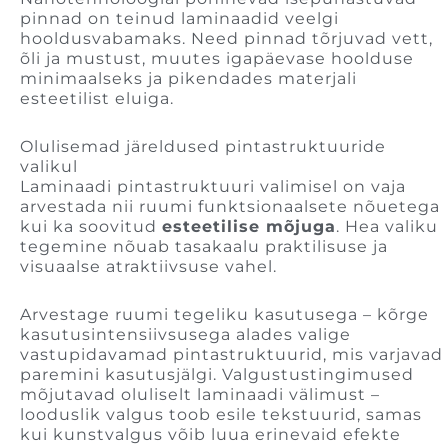
pinnad on teinud laminaadid veelgi
hooldusvabamaks. Need pinnad tõrjuvad vett,
õli ja mustust, muutes igapäevase hoolduse
minimaalseks ja pikendades materjali
esteetilist eluiga.
Olulisemad järeldused pintastruktuuride
valikul
Laminaadi pintastruktuuri valimisel on vaja
arvestada nii ruumi funktsionaalsete nõuetega
kui ka soovitud
esteetilise mõjuga
. Hea valiku
tegemine nõuab tasakaalu praktilisuse ja
visuaalse atraktiivsuse vahel.
Arvestage ruumi tegeliku kasutusega – kõrge
kasutusintensiivsusega alades valige
vastupidavamad pintastruktuurid, mis varjavad
paremini kasutusjälgi. Valgustustingimused
mõjutavad oluliselt laminaadi välimust –
looduslik valgus toob esile tekstuurid, samas
kui kunstvalgus võib luua erinevaid efekte