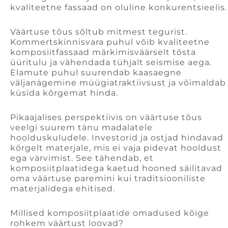
kvaliteetne fassaad on oluline konkurentsieelis.
Väärtuse tõus sõltub mitmest tegurist.
Kommertskinnisvara puhul võib kvaliteetne
komposiitfassaad märkimisväärselt tõsta
üüritulu ja vähendada tühjalt seismise aega.
Elamute puhul suurendab kaasaegne
väljanägemine müügiatraktiivsust ja võimaldab
küsida kõrgemat hinda.
Pikaajalises perspektiivis on väärtuse tõus
veelgi suurem tänu madalatele
hoolduskuludele. Investorid ja ostjad hindavad
kõrgelt materjale, mis ei vaja pidevat hooldust
ega värvimist. See tähendab, et
komposiitplaatidega kaetud hooned säilitavad
oma väärtuse paremini kui traditsiooniliste
materjalidega ehitised.
Millised komposiitplaatide omadused kõige
rohkem väärtust loovad?