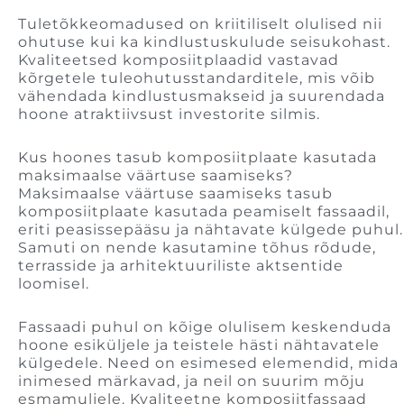
Tuletõkkeomadused on kriitiliselt olulised nii
ohutuse kui ka kindlustuskulude seisukohast.
Kvaliteetsed komposiitplaadid vastavad
kõrgetele tuleohutusstandarditele, mis võib
vähendada kindlustusmakseid ja suurendada
hoone atraktiivsust investorite silmis.
Kus hoones tasub komposiitplaate kasutada
maksimaalse väärtuse saamiseks?
Maksimaalse väärtuse saamiseks tasub
komposiitplaate kasutada peamiselt fassaadil,
eriti peasissepääsu ja nähtavate külgede puhul.
Samuti on nende kasutamine tõhus rõdude,
terrasside ja arhitektuuriliste aktsentide
loomisel.
Fassaadi puhul on kõige olulisem keskenduda
hoone esiküljele ja teistele hästi nähtavatele
külgedele. Need on esimesed elemendid, mida
inimesed märkavad, ja neil on suurim mõju
esmamuljele. Kvaliteetne komposiitfassaad