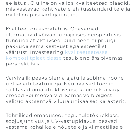
eelistusi. Oluline on valida kvaliteetsed plaadid,
mis vastavad kehtivatele ehitusstandarditele ja
millel on piisavad garantiid.
Kvaliteet on esmatähtis. Odavamad
alternatiivid võivad lühiajalises perspektiivis
tunduda atraktiivsed, kuid need ei pruugi
pakkuda sama kestvust ega esteetilist
väärtust. Investeering
kvaliteetsetesse
komposiitplaatidesse
tasub end ära pikemas
perspektiivis.
Värvivalik peaks olema ajatu ja sobima hoone
üldise arhitektuuriga. Neutraalsed toonid
säilitavad oma atraktiivsuse kauem kui väga
eredad või moevärvid. Samas võib õigesti
valitud aktsentvärv luua unikaalset karakterit.
Tehnilised omadused, nagu tuletõkkeklass,
soojusjuhtivus ja UV-vastupidavus, peavad
vastama kohalikele nõuetele ja klimaatilisele