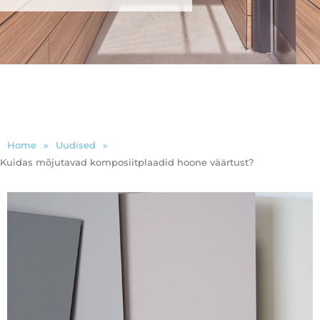
Home
»
Uudised
»
Kuidas mõjutavad komposiitplaadid hoone väärtust?