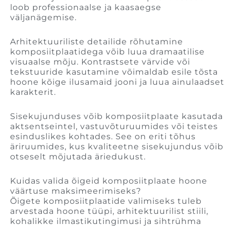
loob professionaalse ja kaasaegse
väljanägemise.
Arhitektuuriliste detailide rõhutamine
komposiitplaatidega võib luua dramaatilise
visuaalse mõju. Kontrastsete värvide või
tekstuuride kasutamine võimaldab esile tõsta
hoone kõige ilusamaid jooni ja luua ainulaadset
karakterit.
Sisekujunduses võib komposiitplaate kasutada
aktsentseintel, vastuvõturuumides või teistes
esinduslikes kohtades. See on eriti tõhus
äriruumides, kus kvaliteetne sisekujundus võib
otseselt mõjutada äriedukust.
Kuidas valida õigeid komposiitplaate hoone
väärtuse maksimeerimiseks?
Õigete komposiitplaatide valimiseks tuleb
arvestada hoone tüüpi, arhitektuurilist stiili,
kohalikke ilmastikutingimusi ja sihtrühma