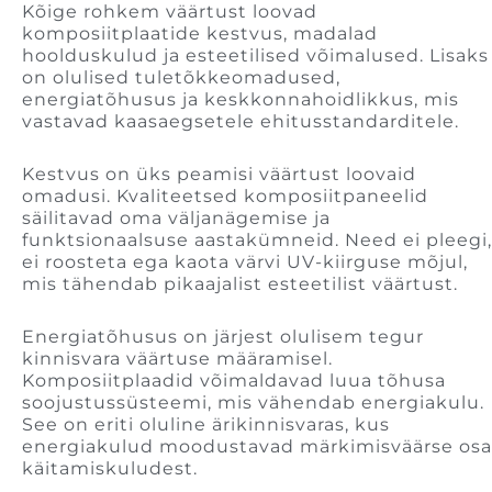
Kõige rohkem väärtust loovad
komposiitplaatide kestvus, madalad
hoolduskulud ja esteetilised võimalused. Lisaks
on olulised tuletõkkeomadused,
energiatõhusus ja keskkonnahoidlikkus, mis
vastavad kaasaegsetele ehitusstandarditele.
Kestvus on üks peamisi väärtust loovaid
omadusi. Kvaliteetsed komposiitpaneelid
säilitavad oma väljanägemise ja
funktsionaalsuse aastakümneid. Need ei pleegi,
ei roosteta ega kaota värvi UV-kiirguse mõjul,
mis tähendab pikaajalist esteetilist väärtust.
Energiatõhusus on järjest olulisem tegur
kinnisvara väärtuse määramisel.
Komposiitplaadid võimaldavad luua tõhusa
soojustussüsteemi, mis vähendab energiakulu.
See on eriti oluline ärikinnisvaras, kus
energiakulud moodustavad märkimisväärse osa
käitamiskuludest.