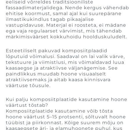
eeliseid võrreldes traditsiooniliste
fassaadimaterjalidega. Nende kergus vähendab
ehitise koormust, samal ajal kui suurepärane
ilmastikukindlus tagab pikaajalise
vastupidavuse. Materjal ei roosteta, ei mädane
ega vaja regulaarset värvimist, mis tähendab
märkimisväärset kokkuhoidu hoolduskuludelt.
Esteetiliselt pakuvad komposiitplaadid
lõputuid võimalusi. Saadaval on lai valik värve,
tekstuure ja viimistlusi, mis võimaldavad luua
kaasaegse ja atraktiivse väljanägemise. See
paindlikkus muudab hoone visuaalselt
atraktiivsemaks ja aitab kaasa kinnisvara
väärtuse tõusule.
Kui palju komposiitplaatide kasutamine hoone
väärtust tõstab?
Komposiitplaatide kasutamine võib tõsta
hoone väärtust 5–15 protsenti, sõltuvalt hoone
tüübist ja piirkonnast. Kõige suurem mõju on
kaasaegsete äri- ja elamuhoonete puhul, kus