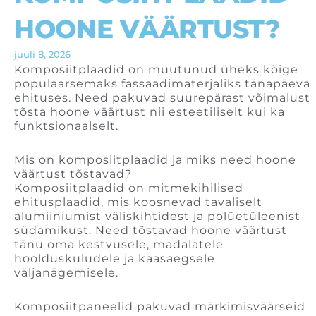
HOONE VÄÄRTUST?
juuli 8, 2026
Komposiitplaadid on muutunud üheks kõige
populaarsemaks fassaadimaterjaliks tänapäeva
ehituses. Need pakuvad suurepärast võimalust
tõsta hoone väärtust nii esteetiliselt kui ka
funktsionaalselt.
Mis on komposiitplaadid ja miks need hoone
väärtust tõstavad?
Komposiitplaadid on mitmekihilised
ehitusplaadid, mis koosnevad tavaliselt
alumiiniumist väliskihtidest ja polüetüleenist
südamikust. Need tõstavad hoone väärtust
tänu oma kestvusele, madalatele
hoolduskuludele ja kaasaegsele
väljanägemisele.
Komposiitpaneelid pakuvad märkimisväärseid