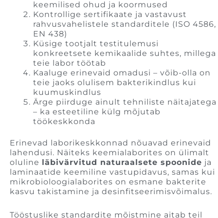
keemilised ohud ja koormused
Kontrollige sertifikaate ja vastavust
rahvusvahelistele standarditele (ISO 4586,
EN 438)
Küsige tootjalt testitulemusi
konkreetsete kemikaalide suhtes, millega
teie labor töötab
Kaaluge erinevaid omadusi – võib-olla on
teie jaoks olulisem bakterikindlus kui
kuumuskindlus
Ärge piirduge ainult tehniliste näitajatega
– ka esteetiline külg mõjutab
töökeskkonda
Erinevad laborikeskkonnad nõuavad erinevaid
lahendusi. Näiteks keemialaborites on ülimalt
oluline
läbivärvitud naturaalsete spoonide
ja
laminaatide keemiline vastupidavus, samas kui
mikrobioloogialaborites on esmane bakterite
kasvu takistamine ja desinfitseerimisvõimalus.
Tööstuslike standardite mõistmine aitab teil