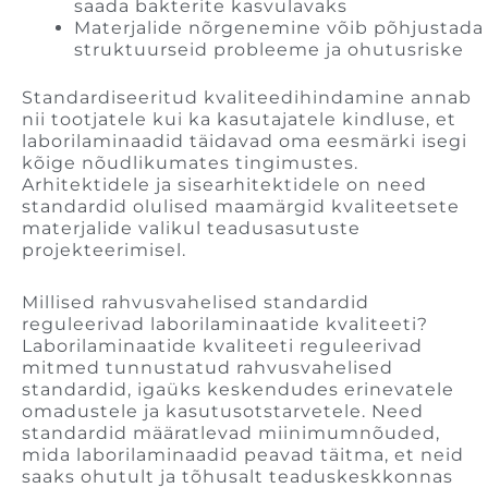
saada bakterite kasvulavaks
Materjalide nõrgenemine võib põhjustada
struktuurseid probleeme ja ohutusriske
Standardiseeritud kvaliteedihindamine annab
nii tootjatele kui ka kasutajatele kindluse, et
laborilaminaadid täidavad oma eesmärki isegi
kõige nõudlikumates tingimustes.
Arhitektidele ja sisearhitektidele on need
standardid olulised maamärgid kvaliteetsete
materjalide valikul teadusasutuste
projekteerimisel.
Millised rahvusvahelised standardid
reguleerivad laborilaminaatide kvaliteeti?
Laborilaminaatide kvaliteeti reguleerivad
mitmed tunnustatud rahvusvahelised
standardid, igaüks keskendudes erinevatele
omadustele ja kasutusotstarvetele. Need
standardid määratlevad miinimumnõuded,
mida laborilaminaadid peavad täitma, et neid
saaks ohutult ja tõhusalt teaduskeskkonnas