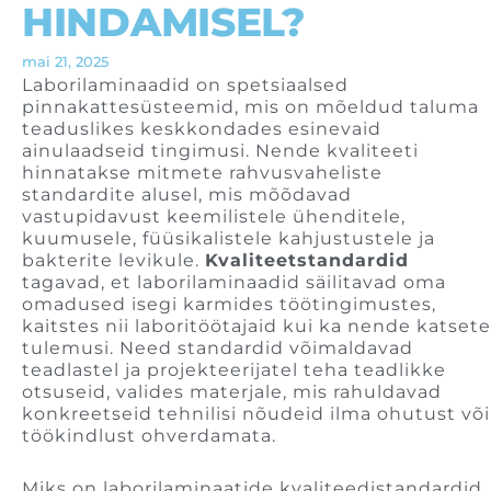
HINDAMISEL?
mai 21, 2025
Laborilaminaadid on spetsiaalsed
pinnakattesüsteemid, mis on mõeldud taluma
teaduslikes keskkondades esinevaid
ainulaadseid tingimusi. Nende kvaliteeti
hinnatakse mitmete rahvusvaheliste
standardite alusel, mis mõõdavad
vastupidavust keemilistele ühenditele,
kuumusele, füüsikalistele kahjustustele ja
bakterite levikule.
Kvaliteetstandardid
tagavad, et laborilaminaadid säilitavad oma
omadused isegi karmides töötingimustes,
kaitstes nii laboritöötajaid kui ka nende katsete
tulemusi. Need standardid võimaldavad
teadlastel ja projekteerijatel teha teadlikke
otsuseid, valides materjale, mis rahuldavad
konkreetseid tehnilisi nõudeid ilma ohutust või
töökindlust ohverdamata.
Miks on laborilaminaatide kvaliteedistandardid