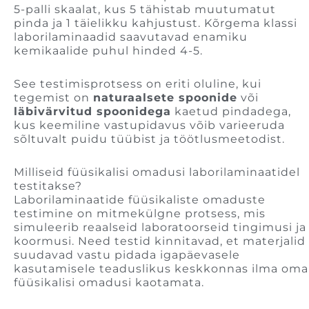
5-palli skaalat, kus 5 tähistab muutumatut
pinda ja 1 täielikku kahjustust. Kõrgema klassi
laborilaminaadid saavutavad enamiku
kemikaalide puhul hinded 4-5.
See testimisprotsess on eriti oluline, kui
tegemist on
naturaalsete spoonide
või
läbivärvitud spoonidega
kaetud pindadega,
kus keemiline vastupidavus võib varieeruda
sõltuvalt puidu tüübist ja töötlusmeetodist.
Milliseid füüsikalisi omadusi laborilaminaatidel
testitakse?
Laborilaminaatide füüsikaliste omaduste
testimine on mitmekülgne protsess, mis
simuleerib reaalseid laboratoorseid tingimusi ja
koormusi. Need testid kinnitavad, et materjalid
suudavad vastu pidada igapäevasele
kasutamisele teaduslikus keskkonnas ilma oma
füüsikalisi omadusi kaotamata.