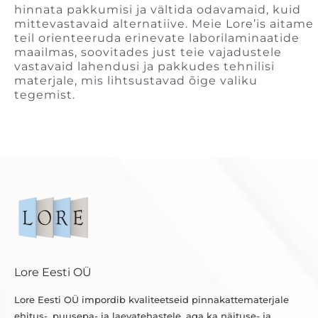
hinnata pakkumisi ja vältida odavamaid, kuid
mittevastavaid alternatiive. Meie Lore’is aitame
teil orienteeruda erinevate laborilaminaatide
maailmas, soovitades just teie vajadustele
vastavaid lahendusi ja pakkudes tehnilisi
materjale, mis lihtsustavad õige valiku
tegemist.
Lore Eesti OÜ
Lore Eesti OÜ impordib kvaliteetseid pinnakattematerjale
ehitus-, puusepa- ja laevatehastele, aga ka näituse- ja