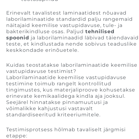
Erinevalt tavalistest laminaatidest nõuavad
laborilaminaatide standardid palju rangemaid
näitajaid keemilise vastupidavuse, tule- ja
bakterikindluse osas. Paljud
tehnilised
spoonid
ja laborilaminaadid läbivad täiendavaid
teste, et kindlustada nende sobivus teaduslike
keskkondade erinõuetele.
Kuidas teostatakse laborilaminaatide keemilise
vastupidavuse testimist?
Laborilaminaatide keemilise vastupidavuse
testimine toimub rangelt kontrollitud
tingimustes, kus materjaliproove kohusetakse
erinevate kemikaalidega kindla aja jooksul.
Seejärel hinnatakse pinnamuutusi ja
võimalikke kahjustusi vastavalt
standardiseeritud kriteeriumitele.
Testimisprotsess hõlmab tavaliselt järgmisi
etappe: