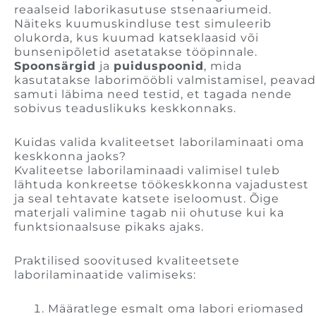
reaalseid laborikasutuse stsenaariumeid.
Näiteks kuumuskindluse test simuleerib
olukorda, kus kuumad katseklaasid või
bunsenipõletid asetatakse tööpinnale.
Spoonsärgid
ja
puiduspoonid
, mida
kasutatakse laborimööbli valmistamisel, peavad
samuti läbima need testid, et tagada nende
sobivus teaduslikuks keskkonnaks.
Kuidas valida kvaliteetset laborilaminaati oma
keskkonna jaoks?
Kvaliteetse laborilaminaadi valimisel tuleb
lähtuda konkreetse töökeskkonna vajadustest
ja seal tehtavate katsete iseloomust. Õige
materjali valimine tagab nii ohutuse kui ka
funktsionaalsuse pikaks ajaks.
Praktilised soovitused kvaliteetsete
laborilaminaatide valimiseks:
Määratlege esmalt oma labori eriomased