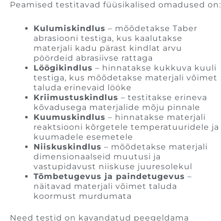
Peamised testitavad füüsikalised omadused on:
Kulumiskindlus
– mõõdetakse Taber
abrasiooni testiga, kus kaalutakse
materjali kadu pärast kindlat arvu
pöördeid abrasiivse rattaga
Löögikindlus
– hinnatakse kukkuva kuuli
testiga, kus mõõdetakse materjali võimet
taluda erinevaid lööke
Kriimustuskindlus
– testitakse erineva
kõvadusega materjalide mõju pinnale
Kuumuskindlus
– hinnatakse materjali
reaktsiooni kõrgetele temperatuuridele ja
kuumadele esemetele
Niiskuskindlus
– mõõdetakse materjali
dimensionaalseid muutusi ja
vastupidavust niiskuse juuresolekul
Tõmbetugevus ja paindetugevus
–
näitavad materjali võimet taluda
koormust murdumata
Need testid on kavandatud peegeldama