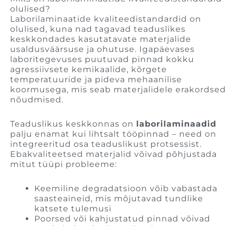
olulised?
Laborilaminaatide kvaliteedistandardid on
olulised, kuna nad tagavad teaduslikes
keskkondades kasutatavate materjalide
usaldusväärsuse ja ohutuse. Igapäevases
laboritegevuses puutuvad pinnad kokku
agressiivsete kemikaalide, kõrgete
temperatuuride ja pideva mehaanilise
koormusega, mis seab materjalidele erakordsed
nõudmised.
Teaduslikus keskkonnas on
laborilaminaadid
palju enamat kui lihtsalt tööpinnad – need on
integreeritud osa teaduslikust protsessist.
Ebakvaliteetsed materjalid võivad põhjustada
mitut tüüpi probleeme:
Keemiline degradatsioon võib vabastada
saasteaineid, mis mõjutavad tundlike
katsete tulemusi
Poorsed või kahjustatud pinnad võivad