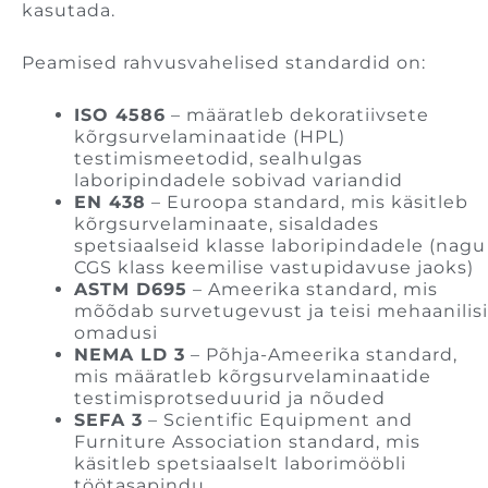
kasutada.
Peamised rahvusvahelised standardid on:
ISO 4586
– määratleb dekoratiivsete
kõrgsurvelaminaatide (HPL)
testimismeetodid, sealhulgas
laboripindadele sobivad variandid
EN 438
– Euroopa standard, mis käsitleb
kõrgsurvelaminaate, sisaldades
spetsiaalseid klasse laboripindadele (nagu
CGS klass keemilise vastupidavuse jaoks)
ASTM D695
– Ameerika standard, mis
mõõdab survetugevust ja teisi mehaanilisi
omadusi
NEMA LD 3
– Põhja-Ameerika standard,
mis määratleb kõrgsurvelaminaatide
testimisprotseduurid ja nõuded
SEFA 3
– Scientific Equipment and
Furniture Association standard, mis
käsitleb spetsiaalselt laborimööbli
töötasapindu