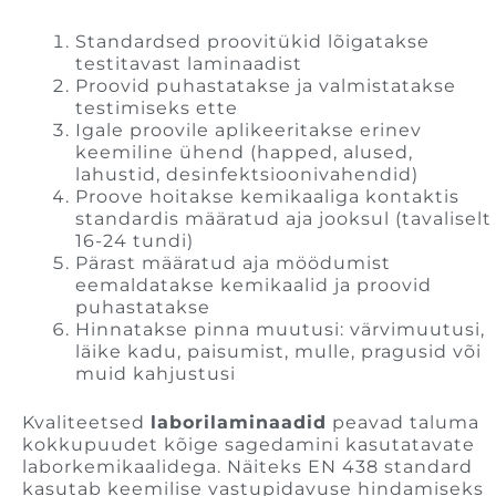
Standardsed proovitükid lõigatakse
testitavast laminaadist
Proovid puhastatakse ja valmistatakse
testimiseks ette
Igale proovile aplikeeritakse erinev
keemiline ühend (happed, alused,
lahustid, desinfektsioonivahendid)
Proove hoitakse kemikaaliga kontaktis
standardis määratud aja jooksul (tavaliselt
16-24 tundi)
Pärast määratud aja möödumist
eemaldatakse kemikaalid ja proovid
puhastatakse
Hinnatakse pinna muutusi: värvimuutusi,
läike kadu, paisumist, mulle, pragusid või
muid kahjustusi
Kvaliteetsed
laborilaminaadid
peavad taluma
kokkupuudet kõige sagedamini kasutatavate
laborkemikaalidega. Näiteks EN 438 standard
kasutab keemilise vastupidavuse hindamiseks