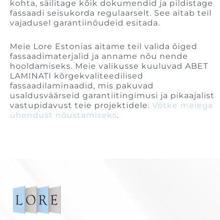
kohta, säilitage kõik dokumendid ja pildistage
fassaadi seisukorda regulaarselt. See aitab teil
vajadusel garantiinõudeid esitada.
Meie Lore Estonias aitame teil valida õiged
fassaadimaterjalid ja anname nõu nende
hooldamiseks. Meie valikusse kuuluvad ABET
LAMINATI kõrgekvaliteedilised
fassaadilaminaadid, mis pakuvad
usaldusväärseid garantiitingimusi ja pikaajalist
vastupidavust teie projektidele.
Võtke meiega
ühendust nõustamiseks
.