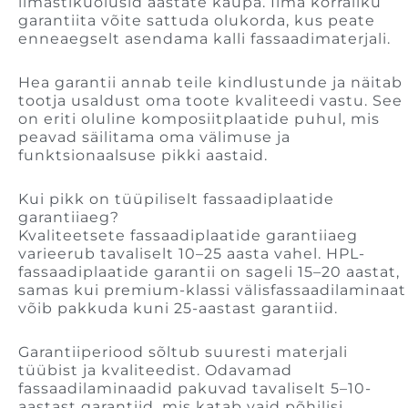
ilmastikuolusid aastate kaupa. Ilma korraliku
garantiita võite sattuda olukorda, kus peate
enneaegselt asendama kalli fassaadimaterjali.
Hea garantii annab teile kindlustunde ja näitab
tootja usaldust oma toote kvaliteedi vastu. See
on eriti oluline komposiitplaatide puhul, mis
peavad säilitama oma välimuse ja
funktsionaalsuse pikki aastaid.
Kui pikk on tüüpiliselt fassaadiplaatide
garantiiaeg?
Kvaliteetsete fassaadiplaatide garantiiaeg
varieerub tavaliselt 10–25 aasta vahel. HPL-
fassaadiplaatide garantii on sageli 15–20 aastat,
samas kui premium-klassi välisfassaadilaminaat
võib pakkuda kuni 25-aastast garantiid.
Garantiiperiood sõltub suuresti materjali
tüübist ja kvaliteedist. Odavamad
fassaadilaminaadid pakuvad tavaliselt 5–10-
aastast garantiid, mis katab vaid põhilisi