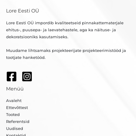
Lore Eesti OÜ
Lore Eesti OÜ impordib kvaliteetseid pinnakattematerjale
ehitus-, puusepa- ja laevatehastele, aga ka näituse- ja
dekoratsiooniks kasutamiseks.
Muudame lihtsamaks projekteerijate projekteerimistööd ja
tootjate hanketööd.
Menüü
Avaleht
Ettevõttest
Tooted
Referentsid
Uudised
Kontaktid