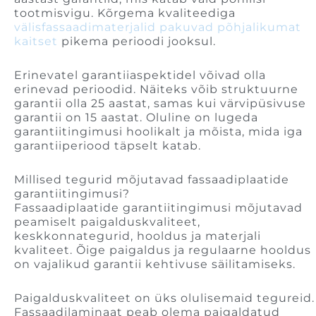
tootmisvigu. Kõrgema kvaliteediga
välisfassaadimaterjalid pakuvad põhjalikumat
kaitset
pikema perioodi jooksul.
Erinevatel garantiiaspektidel võivad olla
erinevad perioodid. Näiteks võib struktuurne
garantii olla 25 aastat, samas kui värvipüsivuse
garantii on 15 aastat. Oluline on lugeda
garantiitingimusi hoolikalt ja mõista, mida iga
garantiiperiood täpselt katab.
Millised tegurid mõjutavad fassaadiplaatide
garantiitingimusi?
Fassaadiplaatide garantiitingimusi mõjutavad
peamiselt paigalduskvaliteet,
keskkonnategurid, hooldus ja materjali
kvaliteet. Õige paigaldus ja regulaarne hooldus
on vajalikud garantii kehtivuse säilitamiseks.
Paigalduskvaliteet on üks olulisemaid tegureid.
Fassaadilaminaat peab olema paigaldatud