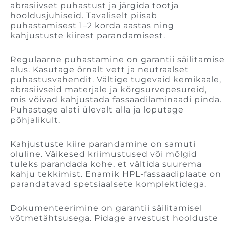
abrasiivset puhastust ja järgida tootja
hooldusjuhiseid. Tavaliselt piisab
puhastamisest 1–2 korda aastas ning
kahjustuste kiirest parandamisest.
Regulaarne puhastamine on garantii säilitamise
alus. Kasutage õrnalt vett ja neutraalset
puhastusvahendit. Vältige tugevaid kemikaale,
abrasiivseid materjale ja kõrgsurvepesureid,
mis võivad kahjustada fassaadilaminaadi pinda.
Puhastage alati ülevalt alla ja loputage
põhjalikult.
Kahjustuste kiire parandamine on samuti
oluline. Väikesed kriimustused või mõlgid
tuleks parandada kohe, et vältida suurema
kahju tekkimist. Enamik HPL-fassaadiplaate on
parandatavad spetsiaalsete komplektidega.
Dokumenteerimine on garantii säilitamisel
võtmetähtsusega. Pidage arvestust hoolduste