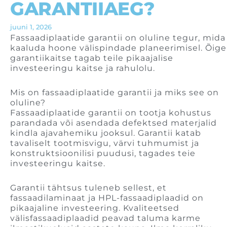
GARANTIIAEG?
juuni 1, 2026
Fassaadiplaatide garantii on oluline tegur, mida
kaaluda hoone välispindade planeerimisel. Õige
garantiikaitse tagab teile pikaajalise
investeeringu kaitse ja rahulolu.
Mis on fassaadiplaatide garantii ja miks see on
oluline?
Fassaadiplaatide garantii on tootja kohustus
parandada või asendada defektsed materjalid
kindla ajavahemiku jooksul. Garantii katab
tavaliselt tootmisvigu, värvi tuhmumist ja
konstruktsioonilisi puudusi, tagades teie
investeeringu kaitse.
Garantii tähtsus tuleneb sellest, et
fassaadilaminaat ja HPL-fassaadiplaadid on
pikaajaline investeering. Kvaliteetsed
välisfassaadiplaadid peavad taluma karme