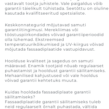
vastavalt tootja juhistele. Vale paigaldus võib
garantii täielikult tühistada. Seetõttu on oluline
kasutada kvalifitseeritud spetsialiste.
Keskkonnategurid mõjutavad samuti
garantiitingimusi. Merekliimas või
tööstuspiirkondades võivad garantiiperioodid
olla lühemad. Ekstreemsed
temperatuurikõikumised ja UV-kiirgus võivad
mõjutada fassaadiplaatide vastupidavust.
Hoolduse kvaliteet ja sagedus on samuti
määravad. Enamik tootjaid nõuab regulaarset
puhastamist ja hooldust garantii säilitamiseks.
Mehaanilised kahjustused või vale hooldus
võivad garantii kehtetuks muuta.
Kuidas hooldada fassaadiplaate garantii
säilitamiseks?
Fassaadiplaatide garantii säilitamiseks tuleb
neid regulaarselt õrnalt puhastada, vältida