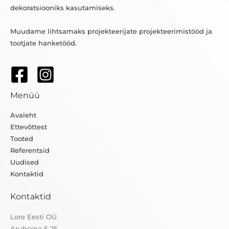
dekoratsiooniks kasutamiseks.
Muudame lihtsamaks projekteerijate projekteerimistööd ja
tootjate hanketööd.
Menüü
Avaleht
Ettevõttest
Tooted
Referentsid
Uudised
Kontaktid
Kontaktid
Lore Eesti OÜ
Aruheina 5-25