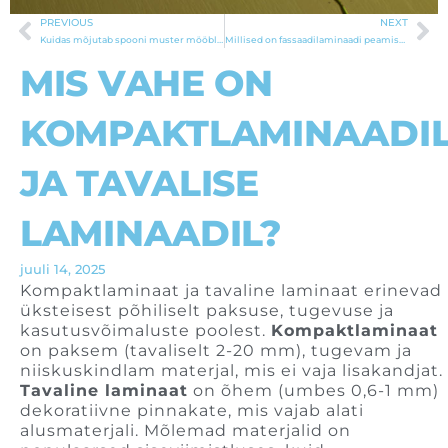
PREVIOUS
NEXT
Prev
Ne
Kuidas mõjutab spooni muster mööbli üldmuljet?
Millised on fassaadilaminaadi peamised eelised võrreldes teiste fassaadimaterjalidega?
MIS VAHE ON
KOMPAKTLAMINAADI
JA TAVALISE
LAMINAADIL?
juuli 14, 2025
Kompaktlaminaat ja tavaline laminaat erinevad
üksteisest põhiliselt paksuse, tugevuse ja
kasutusvõimaluste poolest.
Kompaktlaminaat
on paksem (tavaliselt 2-20 mm), tugevam ja
niiskuskindlam materjal, mis ei vaja lisakandjat.
Tavaline laminaat
on õhem (umbes 0,6-1 mm)
dekoratiivne pinnakate, mis vajab alati
alusmaterjali. Mõlemad materjalid on