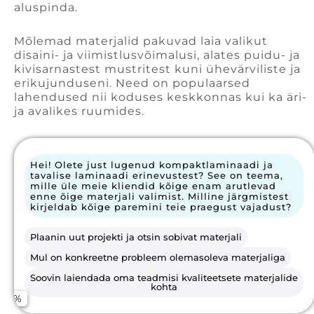
aluspinda.
Mõlemad materjalid pakuvad laia valikut
disaini- ja viimistlusvõimalusi, alates puidu- ja
kivisarnastest mustritest kuni ühevärviliste ja
erikujunduseni. Need on populaarsed
lahendused nii koduses keskkonnas kui ka äri-
ja avalikes ruumides.
Hei! Olete just lugenud kompaktlaminaadi ja
tavalise laminaadi erinevustest? See on teema,
mille üle meie kliendid kõige enam arutlevad
enne õige materjali valimist. Milline järgmistest
kirjeldab kõige paremini teie praegust vajadust?
Plaanin uut projekti ja otsin sobivat materjali
Olen arhitekt / disainer ja otsin lahendusi klientidele
Mul on konkreetne probleem olemasoleva materjaliga
Töötan puusepa-/mööblivaldkonnas
Nimi
Soovin laiendada oma teadmisi kvaliteetsete materjalide
Esindan ehitusettevõtet või olen alltöövõtja
kohta
Plaanin isiklikku ehitus- või renoveerimisprojekti