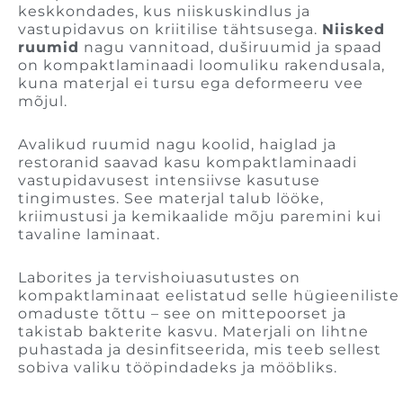
keskkondades, kus niiskuskindlus ja
vastupidavus on kriitilise tähtsusega.
Niisked
ruumid
nagu vannitoad, duširuumid ja spaad
on kompaktlaminaadi loomuliku rakendusala,
kuna materjal ei tursu ega deformeeru vee
mõjul.
Avalikud ruumid nagu koolid, haiglad ja
restoranid saavad kasu kompaktlaminaadi
vastupidavusest intensiivse kasutuse
tingimustes. See materjal talub lööke,
kriimustusi ja kemikaalide mõju paremini kui
tavaline laminaat.
Laborites ja tervishoiuasutustes on
kompaktlaminaat eelistatud selle hügieeniliste
omaduste tõttu – see on mittepoorset ja
takistab bakterite kasvu. Materjali on lihtne
puhastada ja desinfitseerida, mis teeb sellest
sobiva valiku tööpindadeks ja mööbliks.