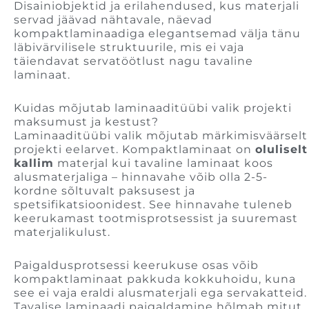
Disainiobjektid ja erilahendused, kus materjali
servad jäävad nähtavale, näevad
kompaktlaminaadiga elegantsemad välja tänu
läbivärvilisele struktuurile, mis ei vaja
täiendavat servatöötlust nagu tavaline
laminaat.
Kuidas mõjutab laminaaditüübi valik projekti
maksumust ja kestust?
Laminaaditüübi valik mõjutab märkimisväärselt
projekti eelarvet. Kompaktlaminaat on
oluliselt
kallim
materjal kui tavaline laminaat koos
alusmaterjaliga – hinnavahe võib olla 2-5-
kordne sõltuvalt paksusest ja
spetsifikatsioonidest. See hinnavahe tuleneb
keerukamast tootmisprotsessist ja suuremast
materjalikulust.
Paigaldusprotsessi keerukuse osas võib
kompaktlaminaat pakkuda kokkuhoidu, kuna
see ei vaja eraldi alusmaterjali ega servakatteid.
Tavalise laminaadi paigaldamine hõlmab mitut