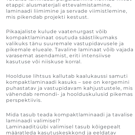
etappi: alusmaterjali ettevalmistamine,
laminaadi liimimine ja servade viimistlemine,
mis pikendab projekti kestust.
Pikaajaliste kulude vaatenurgast võib
kompaktlaminaat osutuda säästlikumaks
valikuks tänu suuremale vastupidavusele ja
pikemale elueale. Tavaline laminaat võib vajada
varasemat asendamist, eriti intensiivse
kasutuse või niiskuse korral.
Hoolduse lihtsus kallutab kaalukaussi samuti
kompaktlaminaadi kasuks – see on kergemini
puhastatav ja vastupidavam kahjustustele, mis
vähendab remondi- ja hoolduskulusid pikemas
perspektiivis.
Mida tasub teada kompaktlaminaadi ja tavalise
laminaadi valimisel?
Laminaaditüübi valimisel tasub kõigepealt
määratleda kasutuskeskkond ja eeldatav