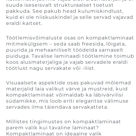
suuda iseseisvalt strukturaalset toetust
pakkuda. See pakub head kulumiskindlust,
kuid ei ole niiskuskindel ja selle servad vajavad
eraldi kaitset.
Töötlemisvõimaluste osas on kompaktlaminaat
mitmekülgsem – seda saab freesida, lõigata,
puurida ja mehaaniliselt töödelda sarnaselt
puiduga. Tavalise laminaadi töötlemine toimub
koos alusmaterjaliga ja vajab servadele eraldi
töötlust nagu servakate või -liist.
Visuaalsete aspektide osas pakuvad mõlemad
materjalid laia valikut värve ja mustreid, kuid
kompaktlaminaat võimaldab ka läbivärvilisi
südamikke, mis loob eriti elegantse välimuse
servades ilma täiendava servakatteta.
Millistes tingimustes on kompaktlaminaat
parem valik kui tavaline laminaat?
Kompaktlaminaat on ideaalne valik