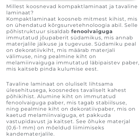
E-post
Millest koosnevad kompaktlaminaat ja tavaline
laminaat?
Kompaktlaminaat koosneb mitmest kihist, mis
Telefon
on ühendatud kõrgsurvetehnoloogia abil. Selle
põhistruktuur sisaldab
fenoolvaiguga
immutatud jõupaberit südamikus, mis annab
Ettevõte
materjalile jäikuse ja tugevuse. Südamiku peal
on dekoratiivkiht, mis määrab materjali
välimuse, ning pealmine kiht on
melamiinvaiguga immutatud läbipaistev paber,
Projekt tüüp
mis kaitseb pinda kulumise eest.
Tavaline laminaat on oluliselt lihtsama
ülesehitusega, koosnedes tavaliselt kahest
Soovin personaalset konsultatsiooni
põhikihist. Alumine kiht on immutatud
fenoolvaiguga paber, mis tagab stabiilsuse,
ning pealmine kiht on dekoratiivpaber, mis on
kaetud melamiinvaiguga, et pakkuda
vastupidavust ja kaitset. See õhuke materjal
(0,6-1 mm) on mõeldud liimimiseks
kandematerjalile.