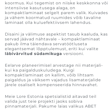
koormus. Kui tegemist on niiske keskkonna või
intensiivse kasutusega alaga, on
kompaktlaminaat selgelt parem valik. Kuivades
ja vähem koormatud ruumides võib tavaline
laminaat olla kuluefektiivsem lahendus.
Disaini ja välimuse aspektist tasub kaaluda, kas
servad jäävad nähtavale – kompaktlaminaat
pakub ilma täiendava servatöötluseta
elegantsemat lõpptulemust, eriti kui valite
läbivärvitud südamikuga
versiooni.
Eelarve planeerimisel arvestage nii materjali-
kui ka paigalduskuludega. Kuigi
kompaktlaminaat on kallim, võib lihtsam
paigaldus ja väiksem vajadus lisamaterjalide
järele osaliselt kompenseerida hinnavahet.
Meie Lore Estonia spetsialistid aitavad teil
valida just teie projekti jaoks sobiva
pinnamaterjali. Pakume laias valikus ABET