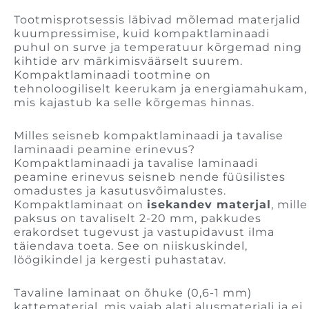
Tootmisprotsessis läbivad mõlemad materjalid
kuumpressimise, kuid kompaktlaminaadi
puhul on surve ja temperatuur kõrgemad ning
kihtide arv märkimisväärselt suurem.
Kompaktlaminaadi tootmine on
tehnoloogiliselt keerukam ja energiamahukam,
mis kajastub ka selle kõrgemas hinnas.
Milles seisneb kompaktlaminaadi ja tavalise
laminaadi peamine erinevus?
Kompaktlaminaadi ja tavalise laminaadi
peamine erinevus seisneb nende füüsilistes
omadustes ja kasutusvõimalustes.
Kompaktlaminaat on
isekandev materjal
, mille
paksus on tavaliselt 2-20 mm, pakkudes
erakordset tugevust ja vastupidavust ilma
täiendava toeta. See on niiskuskindel,
löögikindel ja kergesti puhastatav.
Tavaline laminaat on õhuke (0,6-1 mm)
kattematerjal, mis vajab alati alusmaterjali ja ei