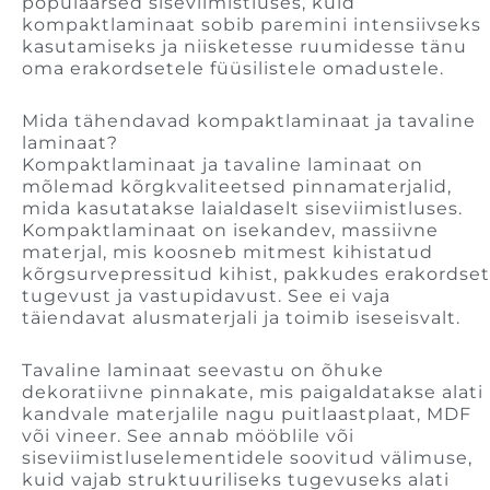
populaarsed siseviimistluses, kuid
kompaktlaminaat sobib paremini intensiivseks
kasutamiseks ja niisketesse ruumidesse tänu
oma erakordsetele füüsilistele omadustele.
Mida tähendavad kompaktlaminaat ja tavaline
laminaat?
Kompaktlaminaat ja tavaline laminaat on
mõlemad kõrgkvaliteetsed pinnamaterjalid,
mida kasutatakse laialdaselt siseviimistluses.
Kompaktlaminaat on isekandev, massiivne
materjal, mis koosneb mitmest kihistatud
kõrgsurvepressitud kihist, pakkudes erakordset
tugevust ja vastupidavust. See ei vaja
täiendavat alusmaterjali ja toimib iseseisvalt.
Tavaline laminaat seevastu on õhuke
dekoratiivne pinnakate, mis paigaldatakse alati
kandvale materjalile nagu puitlaastplaat, MDF
või vineer. See annab mööblile või
siseviimistluselementidele soovitud välimuse,
kuid vajab struktuuriliseks tugevuseks alati