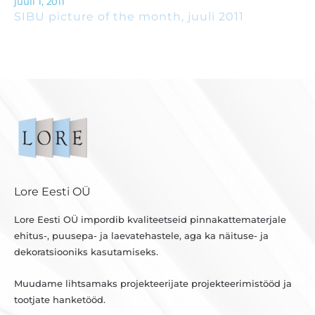
juuli 1, 2011
SIBU picture of the month, juuli 2011
Lore Eesti OÜ
Lore Eesti OÜ impordib kvaliteetseid pinnakattematerjale
ehitus-, puusepa- ja laevatehastele, aga ka näituse- ja
dekoratsiooniks kasutamiseks.
Muudame lihtsamaks projekteerijate projekteerimistööd ja
tootjate hanketööd.