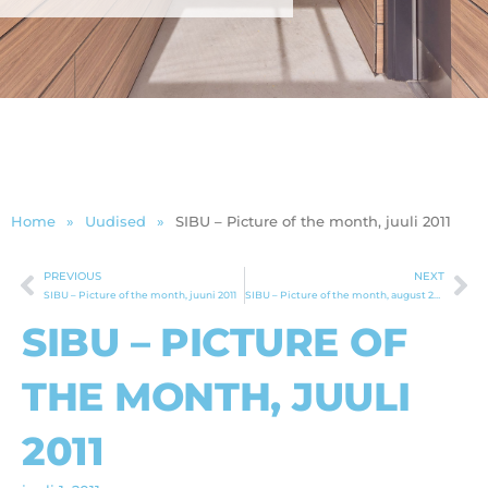
Home
»
Uudised
»
SIBU – Picture of the month, juuli 2011
PREVIOUS
NEXT
Prev
Ne
SIBU – Picture of the month, juuni 2011
SIBU – Picture of the month, august 2011
SIBU – PICTURE OF
THE MONTH, JUULI
2011