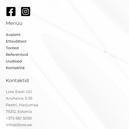
Menüü
Avaleht
Ettevõttest
Tooted
Referentsid
Uudised
Kontaktid
Kontaktid
Lore Eesti OÜ
Aruheina 5-25
Peetri, Harjumaa
75312, Estonia
+372 661 5050
info(at)lore.ee