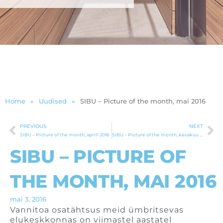
Home
»
Uudised
»
SIBU – Picture of the month, mai 2016
PREVIOUS
NEXT
Prev
Ne
SIBU – Picture of the month, aprill 2016
SIBU – Picture of the month, kesäkuu 2016
SIBU – PICTURE OF
THE MONTH, MAI 2016
mai 3, 2016
Vannitoa osatähtsus meid ümbritsevas
elukeskkonnas on viimastel aastatel