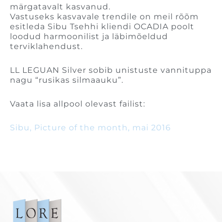
märgatavalt kasvanud.
Vastuseks kasvavale trendile on meil rõõm
esitleda Sibu Tsehhi kliendi OCADIA poolt
loodud harmoonilist ja läbimõeldud
terviklahendust.
LL LEGUAN Silver sobib unistuste vannituppa
nagu “rusikas silmaauku”.
Vaata lisa allpool olevast failist:
Sibu, Picture of the month, mai 2016