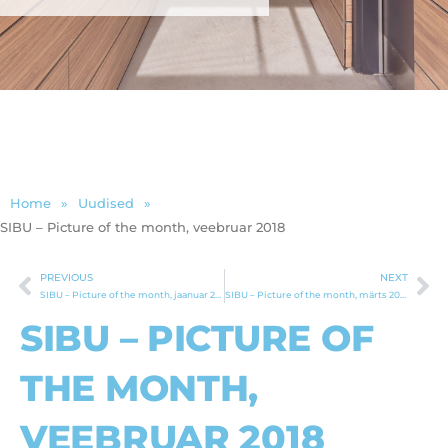
Home
»
Uudised
»
SIBU – Picture of the month, veebruar 2018
PREVIOUS
NEXT
Prev
Ne
SIBU – Picture of the month, jaanuar 2018
SIBU – Picture of the month, märts 2018
SIBU – PICTURE OF
THE MONTH,
VEEBRUAR 2018