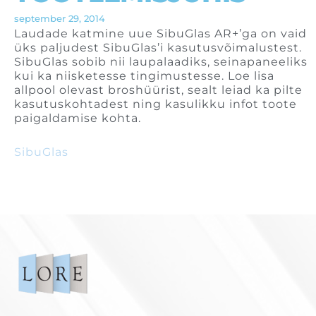
september 29, 2014
Laudade katmine uue SibuGlas AR+’ga on vaid
üks paljudest SibuGlas’i kasutusvõimalustest.
SibuGlas sobib nii laupalaadiks, seinapaneeliks
kui ka niisketesse tingimustesse. Loe lisa
allpool olevast broshüürist, sealt leiad ka pilte
kasutuskohtadest ning kasulikku infot toote
paigaldamise kohta.
SibuGlas