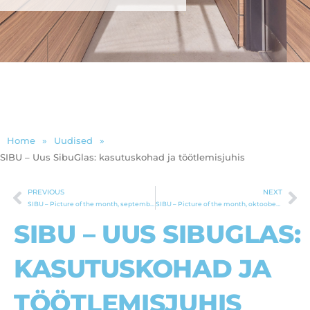
Home
»
Uudised
»
SIBU – Uus SibuGlas: kasutuskohad ja töötlemisjuhis
PREVIOUS
NEXT
Prev
Ne
SIBU – Picture of the month, september 2014
SIBU – Picture of the month, oktoober 2014
SIBU – UUS SIBUGLAS:
KASUTUSKOHAD JA
TÖÖTLEMISJUHIS