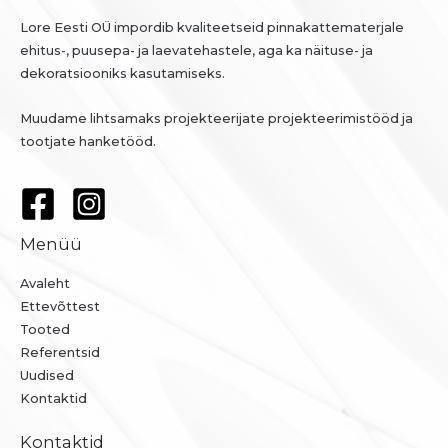
Lore Eesti OÜ impordib kvaliteetseid pinnakattematerjale
ehitus-, puusepa- ja laevatehastele, aga ka näituse- ja
dekoratsiooniks kasutamiseks.
Muudame lihtsamaks projekteerijate projekteerimistööd ja
tootjate hanketööd.
Menüü
Avaleht
Ettevõttest
Tooted
Referentsid
Uudised
Kontaktid
Kontaktid