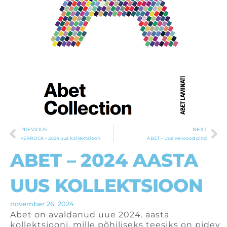
PREVIOUS
NEXT
Prev
Ne
KERROCK – 2024 uus kollektsioon
ABET – Uus Velwood pind
ABET – 2024 AASTA
UUS KOLLEKTSIOON
november 26, 2024
Abet on avaldanud uue 2024. aasta
kollektsiooni, mille põhiliseks teesiks on pidev