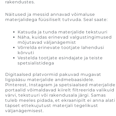
rakendustes.
Näitused ja messid annavad võimaluse
materjalidega füüsiliselt tutvuda. Seal saate:
Katsuda ja tunda materjalide tekstuuri
Näha, kuidas erinevad valgustingimused
mõjutavad väljanägemist
Võrrelda erinevate tootjate lahendusi
kõrvuti
Vestelda tootjate esindajate ja teiste
spetsialistidega
Digitaalsed platvormid pakuvad mugavat
ligipääsu materjalide andmebaasidele.
Pinterest, Instagram ja spetsiaalsed materjalide
portaalid võimaldavad kiirelt filtreerida valikuid
värvi, tekstuuri või rakendusala järgi. Samas
tuleb meeles pidada, et ekraanipilt ei anna alati
täpset ettekujutust materjali tegelikust
väljanägemisest.