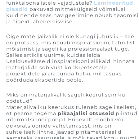
funktsioonalistele vajadustele?
Lamineeritud
plaadid
pakuvad mitmekülgseid võimalusi,
kuid nende seas navigeerimine nõuab teadmisi
ja õigeid lähenemisviise.
Õige materjalivalik ei ole kunagi juhuslik – see
on protsess, mis nõuab inspiratsiooni, tehnilist
mõistmist ja sageli ka professionaalset tuge.
Selles artiklis uurime, kuidas leida
usaldusväärseid inspiratsiooni allikaid, hinnata
materjalide sobivust konkreetsetele
projektidele ja ära tunda hetki, mil tasuks
pöörduda ekspertide poole.
Miks on materjalivalik sageli keerulisem kui
oodatud?
Materjalivaliku keerukus tuleneb sageli sellest,
et peame tegema
pikaajalisi otsuseid
piiratud
informatsiooni põhjal. Erinevalt mööbli või
dekoratsioonide vahetamisest, mis on
suhteliselt lihtne, jäävad pintamateriaalid
aastateks kasutusele ja mõjutavad kogu ruumi