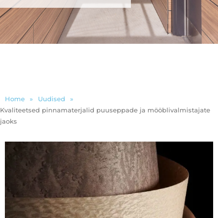
Home
»
Uudised
»
Kvaliteetsed pinnamaterjalid puuseppade ja mööblivalmistajate
jaoks