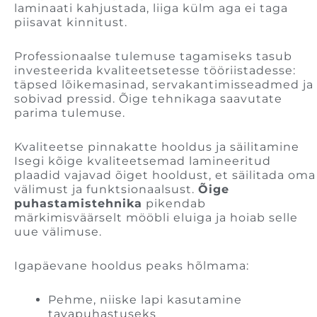
laminaati kahjustada, liiga külm aga ei taga
piisavat kinnitust.
Professionaalse tulemuse tagamiseks tasub
investeerida kvaliteetsetesse tööriistadesse:
täpsed lõikemasinad, servakantimisseadmed ja
sobivad pressid. Õige tehnikaga saavutate
parima tulemuse.
Kvaliteetse pinnakatte hooldus ja säilitamine
Isegi kõige kvaliteetsemad lamineeritud
plaadid vajavad õiget hooldust, et säilitada oma
välimust ja funktsionaalsust.
Õige
puhastamistehnika
pikendab
märkimisväärselt mööbli eluiga ja hoiab selle
uue välimuse.
Igapäevane hooldus peaks hõlmama:
Pehme, niiske lapi kasutamine
tavapuhastuseks