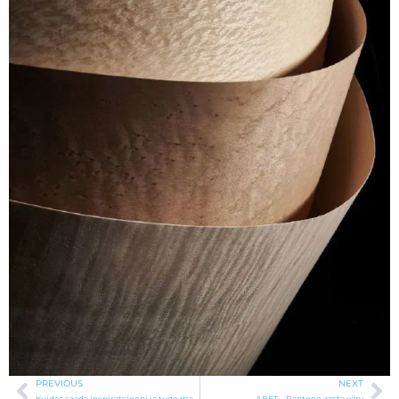
PREVIOUS
NEXT
Kuidas saada inspiratsiooni ja tuge materjalivalikutes
ABET – Pantone aasta värv