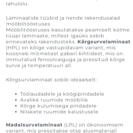
rahulolu.
Laminaatide tüübid ja nende rakendusalad
mööblitööstuses
Mööblitööstuses kasutatakse peamiselt kolme
tüüpi laminaate, millest igaüks sobib
erinevateks rakendusteks.
Kõrgsurvelaminaat
(HPL) on kõige vastupidavam variant, mis
koosneb mitmetest paberi kihtidest, mis on
immutatud fenoolvaiguga ja pressitud kõrge
surve ja temperatuuri all.
Kõrgsurvlaminaat sobib ideaalselt:
Töölaudadele ja köögipindadele
Avalike ruumide mööblile
Kõrge kulumisega pindadele
Niiskete ruumide kalustusele
Madalsurvelaminaat
(LPL) on ökonoomsem
variant, mis pressitakse otse alusmaterjali