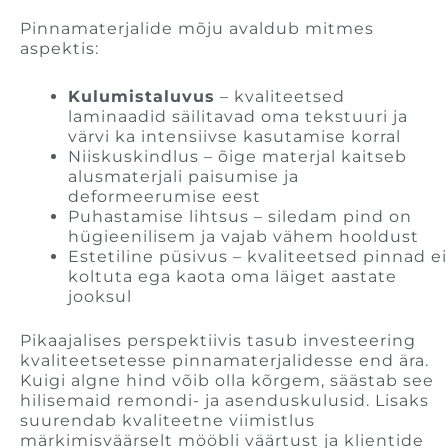
Pinnamaterjalide mõju avaldub mitmes
aspektis:
Kulumistaluvus
– kvaliteetsed
laminaadid säilitavad oma tekstuuri ja
värvi ka intensiivse kasutamise korral
Niiskuskindlus – õige materjal kaitseb
alusmaterjali paisumise ja
deformeerumise eest
Puhastamise lihtsus – siledam pind on
hügieenilisem ja vajab vähem hooldust
Estetiline püsivus – kvaliteetsed pinnad ei
koltuta ega kaota oma läiget aastate
jooksul
Pikaajalises perspektiivis tasub investeering
kvaliteetsetesse pinnamaterjalidesse end ära.
Kuigi algne hind võib olla kõrgem, säästab see
hilisemaid remondi- ja asenduskulusid. Lisaks
suurendab kvaliteetne viimistlus
märkimisväärselt mööbli väärtust ja klientide