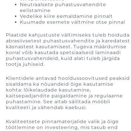
Neutraalsete puhastusvahendite
eelistamine
Vedelike kiire eemaldamine pinnalt
Kuumade esemete vältmine otse pinnal
Plaatide kahjustuste vältimiseks tuleb hoiduda
abrasiivsetest puhastusvahendite ja karedatest
käsnastest kasutamisest. Tugeva määrdumise
korral võib kasutada spetsiaalseid laminaadi
puhastusvahendeid, kuid alati tuleb järgida
tootja juhiseid.
Klientidele antavad hooldussoovitused peaksid
sisaldama ka nõuandeid õige kasutamise
kohta: lõikelaudade kasutamine,
kaitsepadjandite paigaldamine ja regulaarne
puhastamine. See aitab säilitada mööbli
kvaliteeti ja vähendab kaebusi.
Kvaliteetsete pinnamaterjalide valik ja õige
töötlemine on investeering, mis tasub end