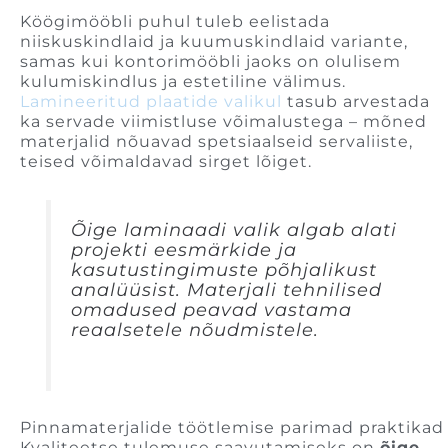
Köögimööbli puhul tuleb eelistada
niiskuskindlaid ja kuumuskindlaid variante,
samas kui kontorimööbli jaoks on olulisem
kulumiskindlus ja estetiline välimus.
Lamineeritud plaatide valikul
tasub arvestada
ka servade viimistluse võimalustega – mõned
materjalid nõuavad spetsiaalseid servaliiste,
teised võimaldavad sirget lõiget.
Õige laminaadi valik algab alati
projekti eesmärkide ja
kasutustingimuste põhjalikust
analüüsist. Materjali tehnilised
omadused peavad vastama
reaalsetele nõudmistele.
Pinnamaterjalide töötlemise parimad praktikad
Kvaliteetse tulemuse saavutamiseks on
õige