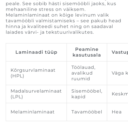
peale. See sobib hästi sisemööbli jaoks, kus
mehaaniline stress on väiksem.
Melaminlaminaat on kõige levinum valik
tavamööbli valmistamiseks – see pakub head
hinna ja kvaliteedi suhet ning on saadaval
laiades värvi- ja tekstuurivalikutes.
Peamine
Laminaadi tüüp
Vastu
kasutusala
Töölauad,
Kõrgsurvlaminaat
avalikud
Väga 
(HPL)
ruumid
Madalsurvelaminaat
Sisemööbel,
Keskm
(LPL)
kapid
Melaminlaminaat
Tavamööbel
Hea