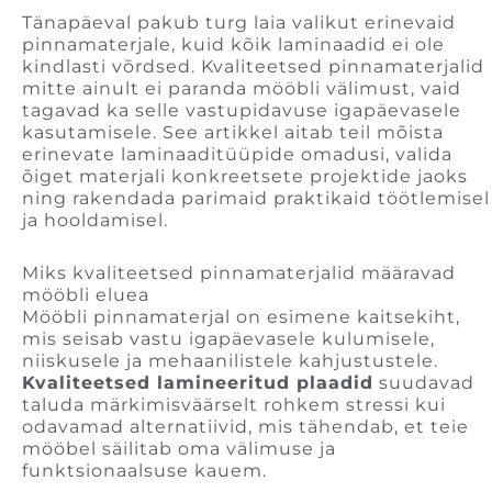
Tänapäeval pakub turg laia valikut erinevaid
pinnamaterjale, kuid kõik laminaadid ei ole
kindlasti võrdsed. Kvaliteetsed pinnamaterjalid
mitte ainult ei paranda mööbli välimust, vaid
tagavad ka selle vastupidavuse igapäevasele
kasutamisele. See artikkel aitab teil mõista
erinevate laminaaditüüpide omadusi, valida
õiget materjali konkreetsete projektide jaoks
ning rakendada parimaid praktikaid töötlemisel
ja hooldamisel.
Miks kvaliteetsed pinnamaterjalid määravad
mööbli eluea
Mööbli pinnamaterjal on esimene kaitsekiht,
mis seisab vastu igapäevasele kulumisele,
niiskusele ja mehaanilistele kahjustustele.
Kvaliteetsed lamineeritud plaadid
suudavad
taluda märkimisväärselt rohkem stressi kui
odavamad alternatiivid, mis tähendab, et teie
mööbel säilitab oma välimuse ja
funktsionaalsuse kauem.