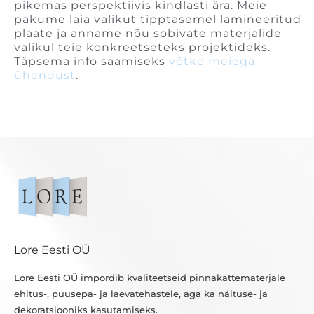
pikemas perspektiivis kindlasti ära. Meie
pakume laia valikut tipptasemel lamineeritud
plaate ja anname nõu sobivate materjalide
valikul teie konkreetseteks projektideks.
Täpsema info saamiseks
võtke meiega
ühendust
.
Lore Eesti OÜ
Lore Eesti OÜ impordib kvaliteetseid pinnakattematerjale
ehitus-, puusepa- ja laevatehastele, aga ka näituse- ja
dekoratsiooniks kasutamiseks.