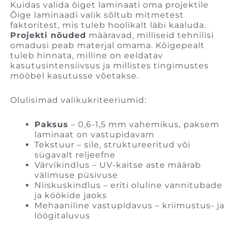
Kuidas valida õiget laminaati oma projektile
Õige laminaadi valik sõltub mitmetest
faktoritest, mis tuleb hoolikalt läbi kaaluda.
Projekti nõuded
määravad, milliseid tehnilisi
omadusi peab materjal omama. Kõigepealt
tuleb hinnata, milline on eeldatav
kasutusintensiivsus ja millistes tingimustes
mööbel kasutusse võetakse.
Olulisimad valikukriteeriumid:
Paksus
– 0,6-1,5 mm vahemikus, paksem
laminaat on vastupidavam
Tekstuur – sile, struktureeritud või
sügavalt reljeefne
Värvikindlus – UV-kaitse aste määrab
välimuse püsivuse
Niiskuskindlus – eriti oluline vannitubade
ja köökide jaoks
Mehaaniline vastupidavus – kriimustus- ja
löögitaluvus