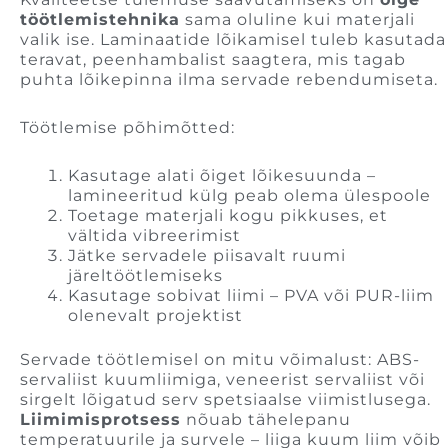
töötlemistehnika
sama oluline kui materjali
valik ise. Laminaatide lõikamisel tuleb kasutada
teravat, peenhambalist saagtera, mis tagab
puhta lõikepinna ilma servade rebendumiseta.
Töötlemise põhimõtted:
Kasutage alati õiget lõikesuunda –
lamineeritud külg peab olema ülespoole
Toetage materjali kogu pikkuses, et
vältida vibreerimist
Jätke servadele piisavalt ruumi
järeltöötlemiseks
Kasutage sobivat liimi – PVA või PUR-liim
olenevalt projektist
Servade töötlemisel on mitu võimalust: ABS-
servaliist kuumliimiga, veneerist servaliist või
sirgelt lõigatud serv spetsiaalse viimistlusega.
Liimimisprotsess
nõuab tähelepanu
temperatuurile ja survele – liiga kuum liim võib